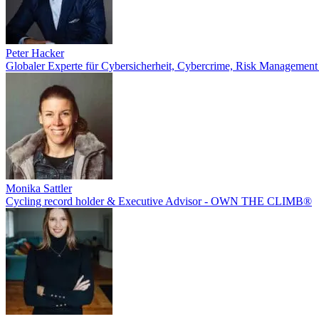
Peter Hacker
Globaler Experte für Cybersicherheit, Cybercrime, Risk Management 
Monika Sattler
Cycling record holder & Executive Advisor - OWN THE CLIMB®