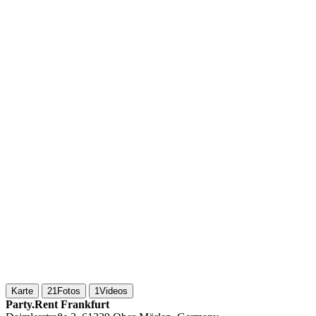
Karte
21
Fotos
1
Videos
Party.Rent Frankfurt