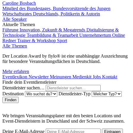
Caroline Bosbach
Mitglied des Bundestages, Bundesvorsitzende des Jungen
Wirtschaftsrates Deutschlands, Politikerin & Autorin
Alle Speaker
Aktuelle Themen
Führung
Innovation, Zukunft & Megatrends
Digitalisierung &
Technologie
Teambildung & Teamarbeit
Unternehmertum
Online
Redner
Trainer & Workshop
Sport
Alle Themen
Der Location Award by fiylo® ist eine unabhängige Auszeichnung
für besondere Veranstaltungsflächen in Deutschland.
Mehr erfahren
Eventlexikon
Newsletter
Meinungen
Medienkit
Jobs
Kontakt
Finde dein Eventdienstleister
Dienstleister suchen…
Destination
Dienstleister-Typ
Finden
Wir bringen Veranstaltungsplaner mit den besten Locations und
Event-Dienstleistern in Deutschland und der Schweiz zusammen.
Deine E-Mail-Adresse
Eintragen