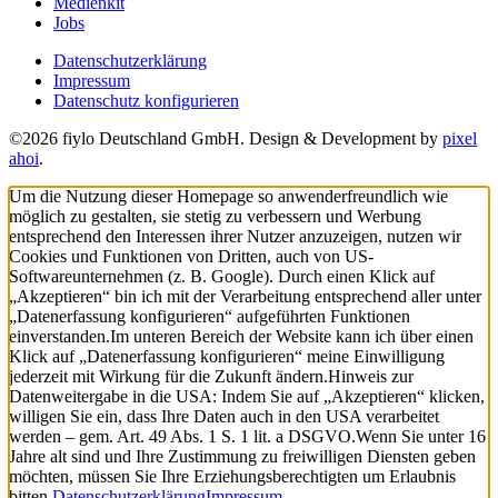
Medienkit
Jobs
Datenschutzerklärung
Impressum
Datenschutz konfigurieren
©2026 fiylo Deutschland GmbH. Design & Development by
pixel
ahoi
.
Um die Nutzung dieser Homepage so anwenderfreundlich wie
möglich zu gestalten, sie stetig zu verbessern und Werbung
entsprechend den Interessen ihrer Nutzer anzuzeigen, nutzen wir
Cookies und Funktionen von Dritten, auch von US-
Softwareunternehmen (z. B. Google). Durch einen Klick auf
„Akzeptieren“ bin ich mit der Verarbeitung entsprechend aller unter
„Datenerfassung konfigurieren“ aufgeführten Funktionen
einverstanden.
Im unteren Bereich der Website kann ich über einen
Klick auf „Datenerfassung konfigurieren“ meine Einwilligung
jederzeit mit Wirkung für die Zukunft ändern.
Hinweis zur
Datenweitergabe in die USA: Indem Sie auf „Akzeptieren“ klicken,
willigen Sie ein, dass Ihre Daten auch in den USA verarbeitet
werden – gem. Art. 49 Abs. 1 S. 1 lit. a DSGVO.
Wenn Sie unter 16
Jahre alt sind und Ihre Zustimmung zu freiwilligen Diensten geben
möchten, müssen Sie Ihre Erziehungsberechtigten um Erlaubnis
bitten.
Datenschutzerklärung
Impressum