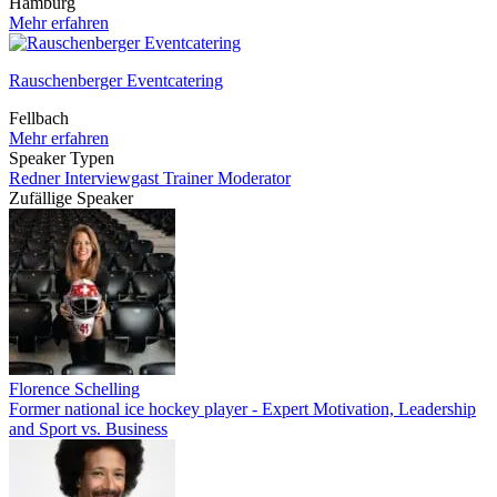
Hamburg
Mehr erfahren
Rauschenberger Eventcatering
Fellbach
Mehr erfahren
Speaker Typen
Redner
Interviewgast
Trainer
Moderator
Zufällige Speaker
Florence Schelling
Former national ice hockey player - Expert Motivation, Leadership
and Sport vs. Business