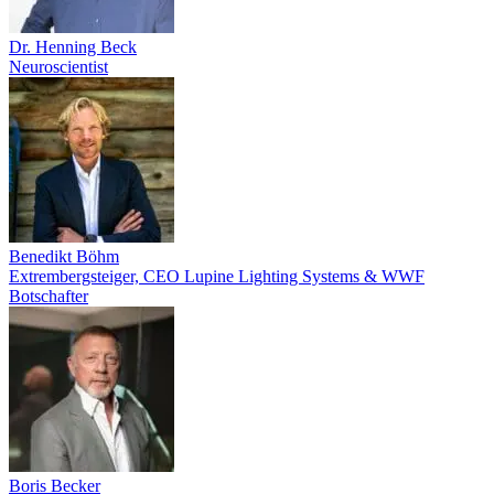
Dr. Henning Beck
Neuroscientist
Benedikt Böhm
Extrembergsteiger, CEO Lupine Lighting Systems & WWF
Botschafter
Boris Becker