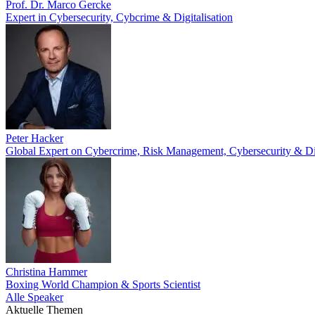
Prof. Dr. Marco Gercke
Expert in Cybersecurity, Cybcrime & Digitalisation
Peter Hacker
Global Expert on Cybercrime, Risk Management, Cybersecurity & Di
Christina Hammer
Boxing World Champion & Sports Scientist
Alle Speaker
Aktuelle Themen