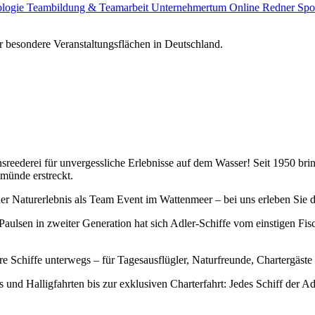
ologie
Teambildung & Teamarbeit
Unternehmertum
Online Redner
Spo
 besondere Veranstaltungsflächen in Deutschland.
derei für unvergessliche Erlebnisse auf dem Wasser! Seit 1950 bringen
emünde erstreckt.
er Naturerlebnis als Team Event im Wattenmeer – bei uns erleben Sie 
Paulsen in zweiter Generation hat sich Adler-Schiffe vom einstigen Fis
e Schiffe unterwegs – für Tagesausflügler, Naturfreunde, Chartergäste
nd Halligfahrten bis zur exklusiven Charterfahrt: Jedes Schiff der Adler