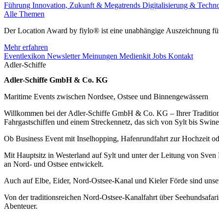
Führung
Innovation, Zukunft & Megatrends
Digitalisierung & Techn
Alle Themen
Der Location Award by fiylo® ist eine unabhängige Auszeichnung für
Mehr erfahren
Eventlexikon
Newsletter
Meinungen
Medienkit
Jobs
Kontakt
Adler-Schiffe
Adler-Schiffe GmbH & Co. KG
Maritime Events zwischen Nordsee, Ostsee und Binnengewässern
Willkommen bei der Adler-Schiffe GmbH & Co. KG – Ihrer Traditionsree
Fahrgastschiffen und einem Streckennetz, das sich von Sylt bis Swin
Ob Business Event mit Inselhopping, Hafenrundfahrt zur Hochzeit od
Mit Hauptsitz in Westerland auf Sylt und unter der Leitung von Sven 
an Nord- und Ostsee entwickelt.
Auch auf Elbe, Eider, Nord-Ostsee-Kanal und Kieler Förde sind unser
Von der traditionsreichen Nord-Ostsee-Kanalfahrt über Seehundsafaris u
Abenteuer.