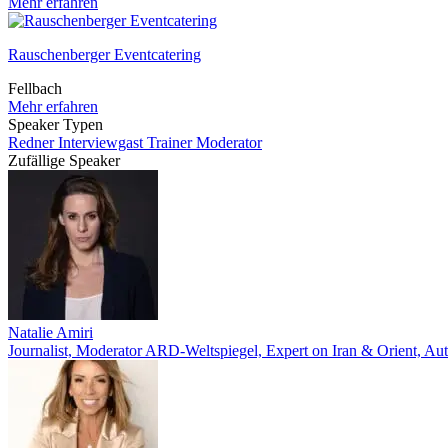
Mehr erfahren
Rauschenberger Eventcatering
Fellbach
Mehr erfahren
Speaker Typen
Redner
Interviewgast
Trainer
Moderator
Zufällige Speaker
Natalie Amiri
Journalist, Moderator ARD-Weltspiegel, Expert on Iran & Orient, Au