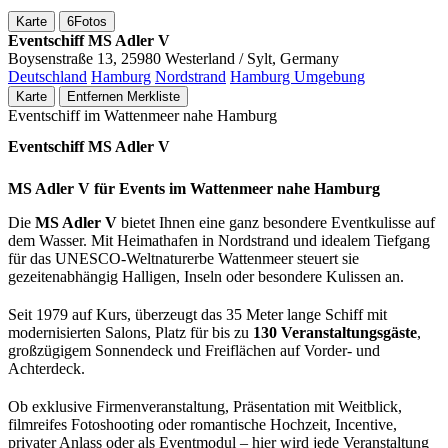
Karte
6
Fotos
Eventschiff MS Adler V
Boysenstraße 13, 25980 Westerland / Sylt, Germany
Deutschland
Hamburg
Nordstrand
Hamburg Umgebung
Karte
Entfernen
Merkliste
Eventschiff im Wattenmeer nahe Hamburg
Eventschiff MS Adler V
MS Adler V für Events im Wattenmeer nahe Hamburg
Die
MS Adler V
bietet Ihnen eine ganz besondere Eventkulisse auf
dem Wasser. Mit Heimathafen in Nordstrand und idealem Tiefgang
für das UNESCO-Weltnaturerbe Wattenmeer steuert sie
gezeitenabhängig Halligen, Inseln oder besondere Kulissen an.
Seit 1979 auf Kurs, überzeugt das 35 Meter lange Schiff mit
modernisierten Salons, Platz für bis zu
130 Veranstaltungsgäste
,
großzügigem Sonnendeck und Freiflächen auf Vorder- und
Achterdeck.
Ob exklusive Firmenveranstaltung, Präsentation mit Weitblick,
filmreifes Fotoshooting oder romantische Hochzeit, Incentive,
privater Anlass oder als Eventmodul – hier wird jede Veranstaltung