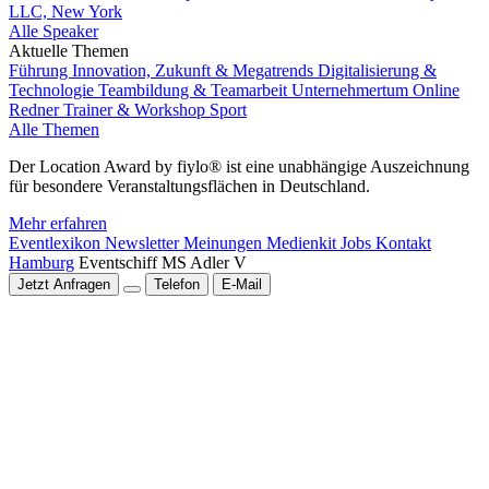
LLC, New York
Alle Speaker
Aktuelle Themen
Führung
Innovation, Zukunft & Megatrends
Digitalisierung &
Technologie
Teambildung & Teamarbeit
Unternehmertum
Online
Redner
Trainer & Workshop
Sport
Alle Themen
Der Location Award by fiylo® ist eine unabhängige Auszeichnung
für besondere Veranstaltungsflächen in Deutschland.
Mehr erfahren
Eventlexikon
Newsletter
Meinungen
Medienkit
Jobs
Kontakt
Hamburg
Eventschiff MS Adler V
Jetzt Anfragen
Telefon
E-Mail