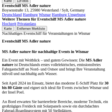
Karte
12
Fotos
Eventschiff MS Adler nature
Boysenstraße 13, 25980 Westerland / Sylt, Germany
Deutschland
Hamburg
Wismar
Hamburg Umgebung
Weitere Themen für Eventschiff MS Adler nature
Hochzeit
Privatanlass
Karte
Entfernen
Merkliste
Nachhaltiges Eventschiff für Veranstaltungen in Wismar
Eventschiff MS Adler nature
MS Adler nature für nachhaltige Events in Wismar
Ein Event mit Weitblick – und gutem Gewissen: Die
MS Adler
nature
ist Deutschlands erstes vollelektrisches, emissionsfreies
Fahrgastschiff an Nord- und Ostsee und bringt Ihre Veranstaltung
stilvoll und nachhaltig aufs Wasser.
Seit April 2024 im Einsatz, bietet das moderne E-Schiff Platz für
30
bis 80 Gäste
und eignet sich ideal für Events zwischen Wismar und
der Insel Poel.
An Bord erwarten Sie barrierefreie Bereiche, moderne Technik, ein
großzügiges Freideck mit Solarpanels sowie ein durchdachtes
Fahrrad-Boardingsystem mit 50 Stellplätzen.