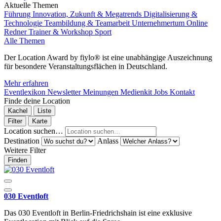
Aktuelle Themen
Führung
Innovation, Zukunft & Megatrends
Digitalisierung &
Technologie
Teambildung & Teamarbeit
Unternehmertum
Online
Redner
Trainer & Workshop
Sport
Alle Themen
Der Location Award by fiylo® ist eine unabhängige Auszeichnung
für besondere Veranstaltungsflächen in Deutschland.
Mehr erfahren
Eventlexikon
Newsletter
Meinungen
Medienkit
Jobs
Kontakt
Finde deine Location
Kachel
Liste
Filter
Karte
Location suchen…
Destination
Anlass
Weitere Filter
Finden
030 Eventloft
Das 030 Eventloft in Berlin-Friedrichshain ist eine exklusive