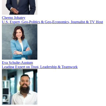
Cherno Jobatey
U.S. Expert, Geo-Politics & Geo-Economics, Journalist & TV Host
Eva Schulte-Austum
Leading Expert on Trust, Leadership & Teamwork