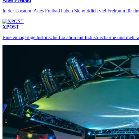
Altes Freibad
In der Location Altes Freibad haben Sie wirklich viel Freiraum für Ih
XPOST
Eine einzigartige historische Location mit Industriecharme und mehr
Locations Köln
Finden Sie Ihre perfekte Eventlocation in Köln