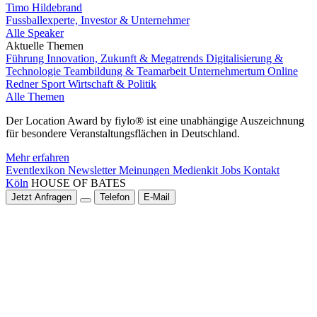
Timo Hildebrand
Fussballexperte, Investor & Unternehmer
Alle Speaker
Aktuelle Themen
Führung
Innovation, Zukunft & Megatrends
Digitalisierung &
Technologie
Teambildung & Teamarbeit
Unternehmertum
Online
Redner
Sport
Wirtschaft & Politik
Alle Themen
Der Location Award by fiylo® ist eine unabhängige Auszeichnung
für besondere Veranstaltungsflächen in Deutschland.
Mehr erfahren
Eventlexikon
Newsletter
Meinungen
Medienkit
Jobs
Kontakt
Köln
HOUSE OF BATES
Jetzt Anfragen
Telefon
E-Mail