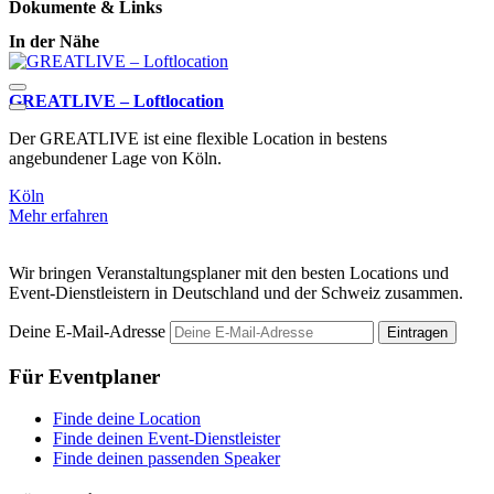
Dokumente & Links
In der Nähe
GREATLIVE – Loftlocation
S
Der GREATLIVE ist eine flexible Location in bestens
B
angebundener Lage von Köln.
E
Köln
K
Mehr erfahren
M
Wir bringen Veranstaltungsplaner mit den besten Locations und
Event-Dienstleistern in Deutschland und der Schweiz zusammen.
Deine E-Mail-Adresse
Eintragen
Für Eventplaner
Finde deine Location
Finde deinen Event-Dienstleister
Finde deinen passenden Speaker