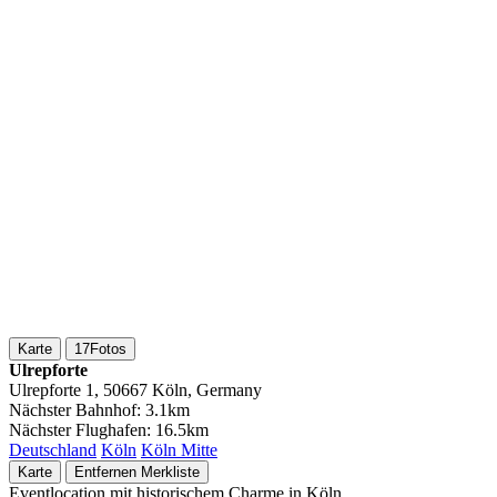
Karte
17
Fotos
Ulrepforte
Ulrepforte 1, 50667 Köln, Germany
Nächster Bahnhof:
3.1km
Nächster Flughafen:
16.5km
Deutschland
Köln
Köln Mitte
Karte
Entfernen
Merkliste
Eventlocation mit historischem Charme in Köln