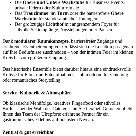
Die
Obere und Untere Wachstube
für Business Events,
private Feiern oder Kulturformate
Das
Trauzimmer im Turm
oder die barrierefreie
Obere
Wachstube
für standesamtliche Trauungen
Der großzügige
Lichthof
mit angrenzendem Foyer für
stilvolle Sektempfänge, Ausstellungen oder Pausen
Dank
modularer Raumkonzepte
, barrierefreier Zugänge und
erfahrener Eventbetreuung vor Ort lässt sich die Location passgenau
auf Ihre Bedürfnisse zuschneiden – von der intimen Feier im kleinen
Kreis bis zum größeren Empfang.
Das historische Ensemble bietet darüber hinaus eine eindrucksvolle
Kulisse für Film- und Fotoaufnahmen – ob moderne Inszenierung
oder romantisches Storytelling.
Service, Kulinarik & Atmosphäre
Ob klassische Menüfolge, kreatives Fingerfood oder stilvolles
Buffet – bei der Wahl des Caterers sind Sie flexibel. Gerne empfiehlt
Ihnen das Team der Ulrepforte erfahrene Partner für ein
gastronomisches Erlebnis auf höchstem Niveau.
Zentral & gut erreichbar