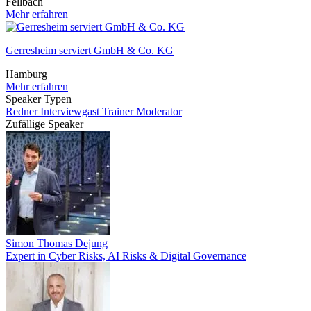
Fellbach
Mehr erfahren
Gerresheim serviert GmbH & Co. KG
Hamburg
Mehr erfahren
Speaker Typen
Redner
Interviewgast
Trainer
Moderator
Zufällige Speaker
Simon Thomas Dejung
Expert in Cyber Risks, AI Risks & Digital Governance