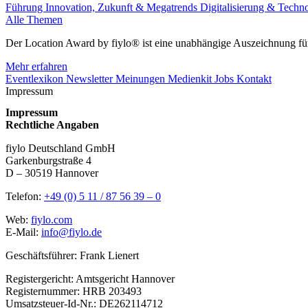
Führung
Innovation, Zukunft & Megatrends
Digitalisierung & Techn
Alle Themen
Der Location Award by fiylo® ist eine unabhängige Auszeichnung für
Mehr erfahren
Eventlexikon
Newsletter
Meinungen
Medienkit
Jobs
Kontakt
Impressum
Impressum
Rechtliche Angaben
fiylo Deutschland GmbH
Garkenburgstraße 4
D – 30519 Hannover
Telefon:
+49 (0) 5 11 / 87 56 39 – 0
Web:
fiylo.com
E-Mail:
info@fiylo.de
Geschäftsführer: Frank Lienert
Registergericht: Amtsgericht Hannover
Registernummer: HRB 203493
Umsatzsteuer-Id-Nr.: DE262114712