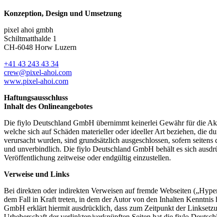
Konzeption, Design und Umsetzung
pixel ahoi gmbh
Schiltmatthalde 1
CH-6048 Horw Luzern
+41 43 243 43 34
crew@pixel-ahoi.com
www.pixel-ahoi.com
Haftungsausschluss
Inhalt des Onlineangebotes
Die fiylo Deutschland GmbH übernimmt keinerlei Gewähr für die Aktua
welche sich auf Schäden materieller oder ideeller Art beziehen, die
verursacht wurden, sind grundsätzlich ausgeschlossen, sofern seitens
und unverbindlich. Die fiylo Deutschland GmbH behält es sich ausdrü
Veröffentlichung zeitweise oder endgültig einzustellen.
Verweise und Links
Bei direkten oder indirekten Verweisen auf fremde Webseiten („Hyper
dem Fall in Kraft treten, in dem der Autor von den Inhalten Kenntnis
GmbH erklärt hiermit ausdrücklich, dass zum Zeitpunkt der Linksetzun
Urheberschaft der verlinkten/verknüpften Seiten hat die fiylo Deutsch