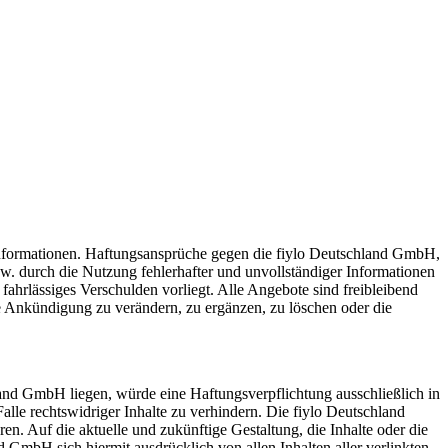
n Informationen. Haftungsansprüche gegen die fiylo Deutschland GmbH,
zw. durch die Nutzung fehlerhafter und unvollständiger Informationen
fahrlässiges Verschulden vorliegt. Alle Angebote sind freibleibend
e Ankündigung zu verändern, zu ergänzen, zu löschen oder die
land GmbH liegen, würde eine Haftungsverpflichtung ausschließlich in
lle rechtswidriger Inhalte zu verhindern. Die fiylo Deutschland
n. Auf die aktuelle und zukünftige Gestaltung, die Inhalte oder die
d GmbH sich hiermit ausdrücklich von allen Inhalten aller verlinkten