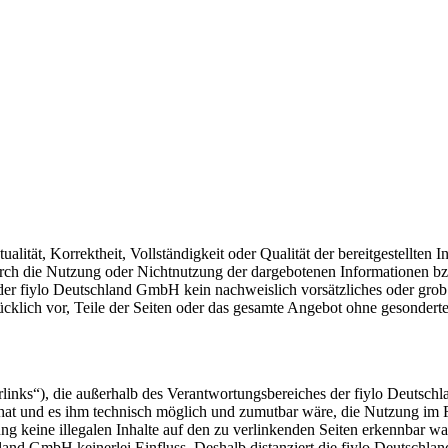
lität, Korrektheit, Vollständigkeit oder Qualität der bereitgestellte
 durch die Nutzung oder Nichtnutzung der dargebotenen Informationen b
 der fiylo Deutschland GmbH kein nachweislich vorsätzliches oder grob 
cklich vor, Teile der Seiten oder das gesamte Angebot ohne gesondert
links“), die außerhalb des Verantwortungsbereiches der fiylo Deutsch
 hat und es ihm technisch möglich und zumutbar wäre, die Nutzung im Fa
g keine illegalen Inhalte auf den zu verlinkenden Seiten erkennbar ware
land GmbH keinerlei Einfluss. Deshalb distanziert die fiylo Deutschlan