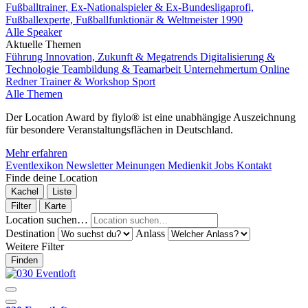
Fußballtrainer, Ex-Nationalspieler & Ex-Bundesligaprofi,
Fußballexperte, Fußballfunktionär & Weltmeister 1990
Alle Speaker
Aktuelle Themen
Führung
Innovation, Zukunft & Megatrends
Digitalisierung &
Technologie
Teambildung & Teamarbeit
Unternehmertum
Online
Redner
Trainer & Workshop
Sport
Alle Themen
Der Location Award by fiylo® ist eine unabhängige Auszeichnung
für besondere Veranstaltungsflächen in Deutschland.
Mehr erfahren
Eventlexikon
Newsletter
Meinungen
Medienkit
Jobs
Kontakt
Finde deine Location
Kachel
Liste
Filter
Karte
Location suchen…
Destination
Anlass
Weitere Filter
Finden