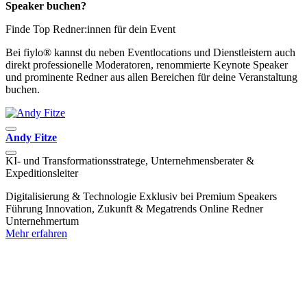
Speaker buchen?
Finde Top Redner:innen für dein Event
Bei fiylo® kannst du neben Eventlocations und Dienstleistern auch
direkt professionelle Moderatoren, renommierte Keynote Speaker
und prominente Redner aus allen Bereichen für deine Veranstaltung
buchen.
Andy Fitze
D
KI- und Transformationsstratege, Unternehmensberater &
E
Expeditionsleiter
G
Digitalisierung & Technologie
Exklusiv bei Premium Speakers
F
Führung
Innovation, Zukunft & Megatrends
Online Redner
U
Unternehmertum
M
Mehr erfahren