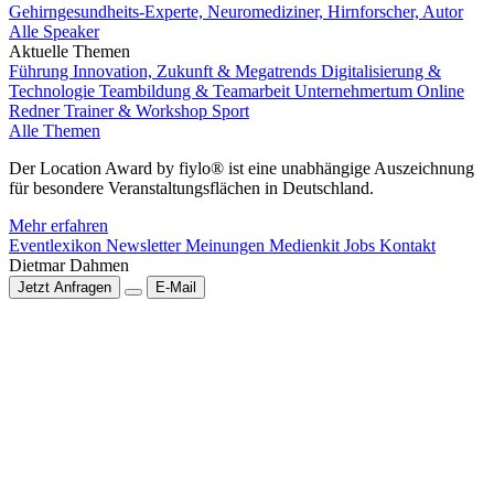
Gehirngesundheits-Experte, Neuromediziner, Hirnforscher, Autor
Alle Speaker
Aktuelle Themen
Führung
Innovation, Zukunft & Megatrends
Digitalisierung &
Technologie
Teambildung & Teamarbeit
Unternehmertum
Online
Redner
Trainer & Workshop
Sport
Alle Themen
Der Location Award by fiylo® ist eine unabhängige Auszeichnung
für besondere Veranstaltungsflächen in Deutschland.
Mehr erfahren
Eventlexikon
Newsletter
Meinungen
Medienkit
Jobs
Kontakt
Dietmar Dahmen
Jetzt Anfragen
E-Mail