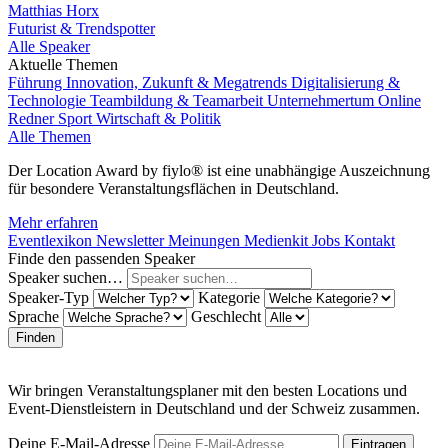
Matthias Horx
Futurist & Trendspotter
Alle Speaker
Aktuelle Themen
Führung
Innovation, Zukunft & Megatrends
Digitalisierung &
Technologie
Teambildung & Teamarbeit
Unternehmertum
Online
Redner
Sport
Wirtschaft & Politik
Alle Themen
Der Location Award by fiylo® ist eine unabhängige Auszeichnung
für besondere Veranstaltungsflächen in Deutschland.
Mehr erfahren
Eventlexikon
Newsletter
Meinungen
Medienkit
Jobs
Kontakt
Finde den passenden Speaker
Speaker suchen…
Speaker-Typ
Kategorie
Sprache
Geschlecht
Finden
Wir bringen Veranstaltungsplaner mit den besten Locations und
Event-Dienstleistern in Deutschland und der Schweiz zusammen.
Deine E-Mail-Adresse
Eintragen