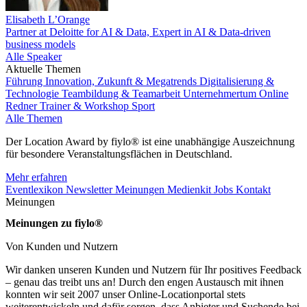
Elisabeth L’Orange
Partner at Deloitte for AI & Data, Expert in AI & Data-driven
business models
Alle Speaker
Aktuelle Themen
Führung
Innovation, Zukunft & Megatrends
Digitalisierung &
Technologie
Teambildung & Teamarbeit
Unternehmertum
Online
Redner
Trainer & Workshop
Sport
Alle Themen
Der Location Award by fiylo® ist eine unabhängige Auszeichnung
für besondere Veranstaltungsflächen in Deutschland.
Mehr erfahren
Eventlexikon
Newsletter
Meinungen
Medienkit
Jobs
Kontakt
Meinungen
Meinungen zu fiylo®
Von Kunden und Nutzern
Wir danken unseren Kunden und Nutzern für Ihr positives Feedback
– genau das treibt uns an! Durch den engen Austausch mit ihnen
konnten wir seit 2007 unser Online-Locationportal stets
weiterentwickeln und dafür sorgen, dass Anbieter und Suchende bei