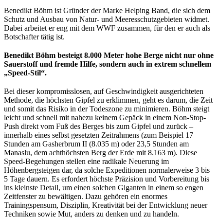
Benedikt Böhm ist Gründer der Marke Helping Band, die sich dem
Schutz und Ausbau von Natur- und Meeresschutzgebieten widmet.
Dabei arbeitet er eng mit dem WWF zusammen, für den er auch als
Botschafter tätig ist.
Benedikt Böhm besteigt 8.000 Meter hohe Berge nicht nur ohne
Sauerstoff und fremde Hilfe, sondern auch in extrem schnellem
„Speed-Stil“.
Bei dieser kompromisslosen, auf Geschwindigkeit ausgerichteten
Methode, die höchsten Gipfel zu erklimmen, geht es darum, die Zeit
und somit das Risiko in der Todeszone zu minimieren. Böhm steigt
leicht und schnell mit nahezu keinem Gepäck in einem Non-Stop-
Push direkt vom Fuß des Berges bis zum Gipfel und zurück –
innerhalb eines selbst gesetzten Zeitrahmens (zum Beispiel 17
Stunden am Gasherbrum II (8.035 m) oder 23,5 Stunden am
Manaslu, dem achthöchsten Berg der Erde mit 8.163 m). Diese
Speed-Begehungen stellen eine radikale Neuerung im
Höhenbergsteigen dar, da solche Expeditionen normalerweise 3 bis
5 Tage dauern. Es erfordert höchste Präzision und Vorbereitung bis
ins kleinste Detail, um einen solchen Giganten in einem so engen
Zeitfenster zu bewältigen. Dazu gehören ein enormes
Trainingspensum, Disziplin, Kreativität bei der Entwicklung neuer
Techniken sowie Mut, anders zu denken und zu handeln.