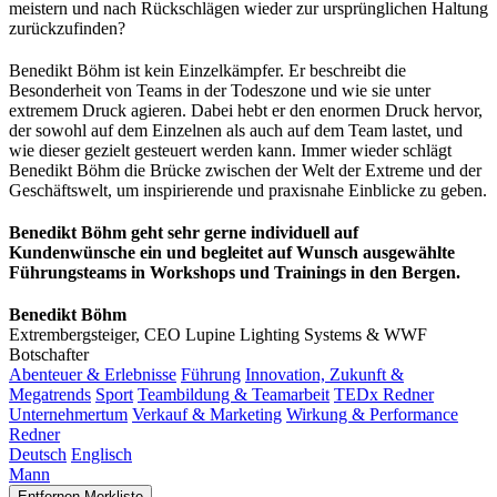
meistern und nach Rückschlägen wieder zur ursprünglichen Haltung
zurückzufinden?
Benedikt Böhm ist kein Einzelkämpfer. Er beschreibt die
Besonderheit von Teams in der Todeszone und wie sie unter
extremem Druck agieren. Dabei hebt er den enormen Druck hervor,
der sowohl auf dem Einzelnen als auch auf dem Team lastet, und
wie dieser gezielt gesteuert werden kann. Immer wieder schlägt
Benedikt Böhm die Brücke zwischen der Welt der Extreme und der
Geschäftswelt, um inspirierende und praxisnahe Einblicke zu geben.
Benedikt Böhm geht sehr gerne individuell auf
Kundenwünsche ein und begleitet auf Wunsch ausgewählte
Führungsteams in Workshops und Trainings in den Bergen.
Benedikt Böhm
Extrembergsteiger, CEO Lupine Lighting Systems & WWF
Botschafter
Abenteuer & Erlebnisse
Führung
Innovation, Zukunft &
Megatrends
Sport
Teambildung & Teamarbeit
TEDx Redner
Unternehmertum
Verkauf & Marketing
Wirkung & Performance
Redner
Deutsch
Englisch
Mann
Entfernen
Merkliste