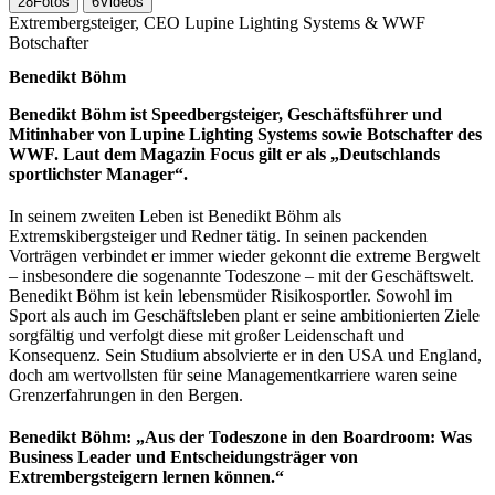
28
Fotos
6
Videos
Extrembergsteiger, CEO Lupine Lighting Systems & WWF
Botschafter
Benedikt Böhm
Benedikt Böhm ist Speedbergsteiger, Geschäftsführer und
Mitinhaber von Lupine Lighting Systems sowie Botschafter des
WWF. Laut dem Magazin Focus gilt er als „Deutschlands
sportlichster Manager“.
In seinem zweiten Leben ist Benedikt Böhm als
Extremskibergsteiger und Redner tätig. In seinen packenden
Vorträgen verbindet er immer wieder gekonnt die extreme Bergwelt
– insbesondere die sogenannte Todeszone – mit der Geschäftswelt.
Benedikt Böhm ist kein lebensmüder Risikosportler. Sowohl im
Sport als auch im Geschäftsleben plant er seine ambitionierten Ziele
sorgfältig und verfolgt diese mit großer Leidenschaft und
Konsequenz. Sein Studium absolvierte er in den USA und England,
doch am wertvollsten für seine Managementkarriere waren seine
Grenzerfahrungen in den Bergen.
Benedikt Böhm: „Aus der Todeszone in den Boardroom: Was
Business Leader und Entscheidungsträger von
Extrembergsteigern lernen können.“