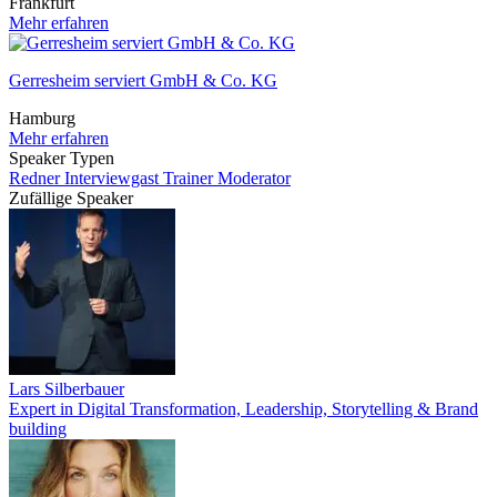
Frankfurt
Mehr erfahren
Gerresheim serviert GmbH & Co. KG
Hamburg
Mehr erfahren
Speaker Typen
Redner
Interviewgast
Trainer
Moderator
Zufällige Speaker
Lars Silberbauer
Expert in Digital Transformation, Leadership, Storytelling & Brand
building