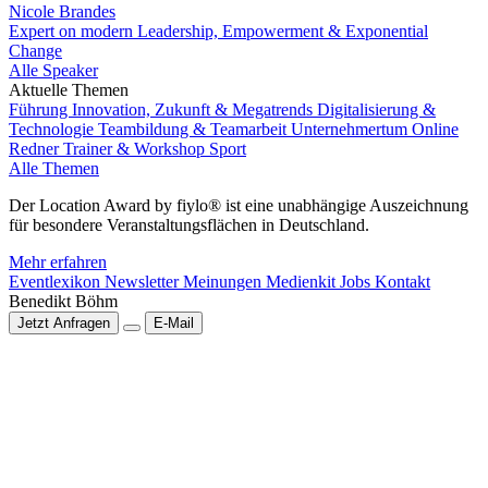
Nicole Brandes
Expert on modern Leadership, Empowerment & Exponential
Change
Alle Speaker
Aktuelle Themen
Führung
Innovation, Zukunft & Megatrends
Digitalisierung &
Technologie
Teambildung & Teamarbeit
Unternehmertum
Online
Redner
Trainer & Workshop
Sport
Alle Themen
Der Location Award by fiylo® ist eine unabhängige Auszeichnung
für besondere Veranstaltungsflächen in Deutschland.
Mehr erfahren
Eventlexikon
Newsletter
Meinungen
Medienkit
Jobs
Kontakt
Benedikt Böhm
Jetzt Anfragen
E-Mail