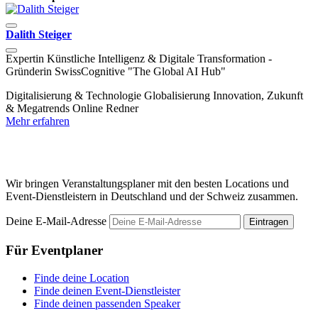
Dalith Steiger
F
Expertin Künstliche Intelligenz & Digitale Transformation -
N
Gründerin SwissCognitive "The Global AI Hub"
O
Digitalisierung & Technologie
Globalisierung
Innovation, Zukunft
D
& Megatrends
Online Redner
Z
Mehr erfahren
W
M
Wir bringen Veranstaltungsplaner mit den besten Locations und
Event-Dienstleistern in Deutschland und der Schweiz zusammen.
Deine E-Mail-Adresse
Eintragen
Für Eventplaner
Finde deine Location
Finde deinen Event-Dienstleister
Finde deinen passenden Speaker