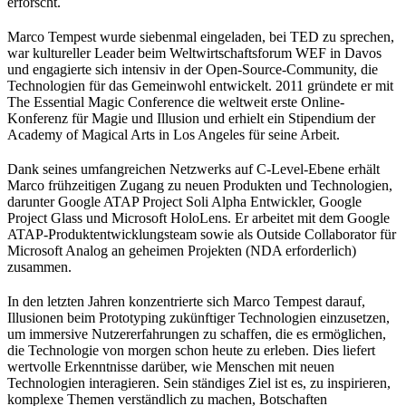
erforscht.
Marco Tempest wurde siebenmal eingeladen, bei TED zu sprechen,
war kultureller Leader beim Weltwirtschaftsforum WEF in Davos
und engagierte sich intensiv in der Open-Source-Community, die
Technologien für das Gemeinwohl entwickelt. 2011 gründete er mit
The Essential Magic Conference die weltweit erste Online-
Konferenz für Magie und Illusion und erhielt ein Stipendium der
Academy of Magical Arts in Los Angeles für seine Arbeit.
Dank seines umfangreichen Netzwerks auf C-Level-Ebene erhält
Marco frühzeitigen Zugang zu neuen Produkten und Technologien,
darunter Google ATAP Project Soli Alpha Entwickler, Google
Project Glass und Microsoft HoloLens. Er arbeitet mit dem Google
ATAP-Produktentwicklungsteam sowie als Outside Collaborator für
Microsoft Analog an geheimen Projekten (NDA erforderlich)
zusammen.
In den letzten Jahren konzentrierte sich Marco Tempest darauf,
Illusionen beim Prototyping zukünftiger Technologien einzusetzen,
um immersive Nutzererfahrungen zu schaffen, die es ermöglichen,
die Technologie von morgen schon heute zu erleben. Dies liefert
wertvolle Erkenntnisse darüber, wie Menschen mit neuen
Technologien interagieren. Sein ständiges Ziel ist es, zu inspirieren,
komplexe Themen verständlich zu machen, Botschaften