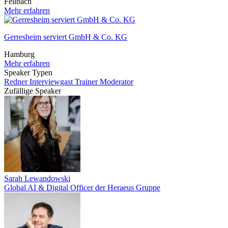
Fellbach
Mehr erfahren
Gerresheim serviert GmbH & Co. KG
Hamburg
Mehr erfahren
Speaker Typen
Redner
Interviewgast
Trainer
Moderator
Zufällige Speaker
Sarah Lewandowski
Global AI & Digital Officer der Heraeus Gruppe