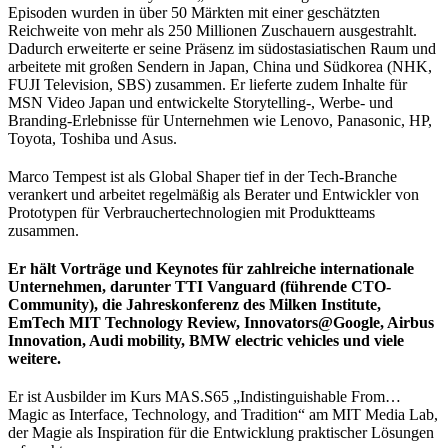
Episoden wurden in über 50 Märkten mit einer geschätzten
Reichweite von mehr als 250 Millionen Zuschauern ausgestrahlt.
Dadurch erweiterte er seine Präsenz im südostasiatischen Raum und
arbeitete mit großen Sendern in Japan, China und Südkorea (NHK,
FUJI Television, SBS) zusammen. Er lieferte zudem Inhalte für
MSN Video Japan und entwickelte Storytelling-, Werbe- und
Branding-Erlebnisse für Unternehmen wie Lenovo, Panasonic, HP,
Toyota, Toshiba und Asus.
Marco Tempest ist als Global Shaper tief in der Tech-Branche
verankert und arbeitet regelmäßig als Berater und Entwickler von
Prototypen für Verbrauchertechnologien mit Produktteams
zusammen.
Er hält Vorträge und Keynotes für zahlreiche internationale
Unternehmen, darunter TTI Vanguard (führende CTO-
Community), die Jahreskonferenz des Milken Institute,
EmTech MIT Technology Review, Innovators@Google, Airbus
Innovation, Audi mobility, BMW electric vehicles und viele
weitere.
Er ist Ausbilder im Kurs MAS.S65 „Indistinguishable From…
Magic as Interface, Technology, and Tradition“ am MIT Media Lab,
der Magie als Inspiration für die Entwicklung praktischer Lösungen