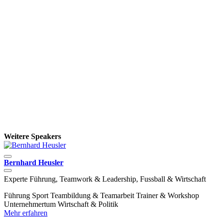
Weitere Speakers
Bernhard Heusler
D
Experte Führung, Teamwork & Leadership, Fussball & Wirtschaft
S
Führung
Sport
Teambildung & Teamarbeit
Trainer & Workshop
D
Unternehmertum
Wirtschaft & Politik
D
Mehr erfahren
N