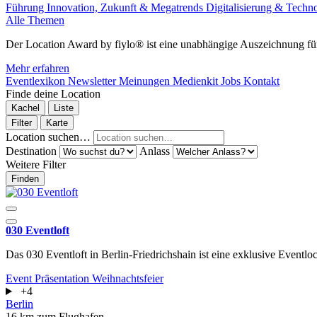
Führung
Innovation, Zukunft & Megatrends
Digitalisierung & Techn
Alle Themen
Der Location Award by fiylo® ist eine unabhängige Auszeichnung für
Mehr erfahren
Eventlexikon
Newsletter
Meinungen
Medienkit
Jobs
Kontakt
Finde deine Location
Kachel
Liste
Filter
Karte
Location suchen…
Destination
Anlass
Weitere Filter
Finden
030 Eventloft
Das 030 Eventloft in Berlin-Friedrichshain ist eine exklusive Eventloc
Event
Präsentation
Weihnachtsfeier
+4
Berlin
16 km zum Flughafen