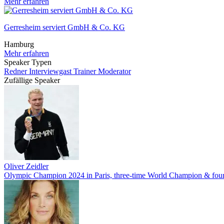
Mehr erfahren
Gerresheim serviert GmbH & Co. KG
Hamburg
Mehr erfahren
Speaker Typen
Redner
Interviewgast
Trainer
Moderator
Zufällige Speaker
Oliver Zeidler
Olympic Champion 2024 in Paris, three-time World Champion & fo