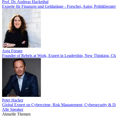
Prof. Dr. Andreas Hackethal
Experte für Finanzen und Geldanlage - Forscher, Autor, Politikberater
Anja Förster
Founder of Rebels at Work, Expert in Leadership, New Thinking, Cha
Peter Hacker
Global Expert on Cybercrime, Risk Management, Cybersecurity & Di
Alle Speaker
Aktuelle Themen