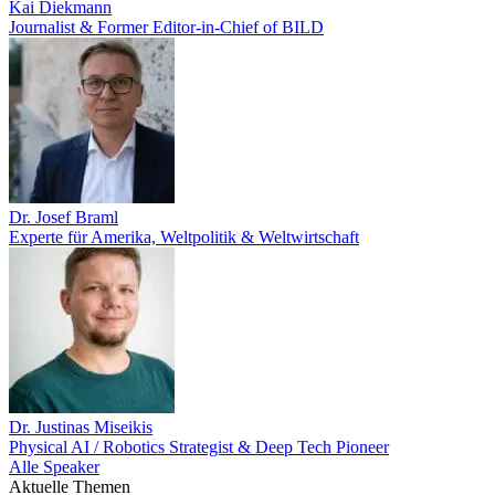
Kai Diekmann
Journalist & Former Editor-in-Chief of BILD
Dr. Josef Braml
Experte für Amerika, Weltpolitik & Weltwirtschaft
Dr. Justinas Miseikis
Physical AI / Robotics Strategist & Deep Tech Pioneer
Alle Speaker
Aktuelle Themen