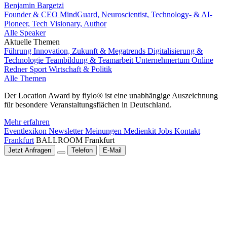
Benjamin Bargetzi
Founder & CEO MindGuard, Neuroscientist, Technology- & AI-
Pioneer, Tech Visionary, Author
Alle Speaker
Aktuelle Themen
Führung
Innovation, Zukunft & Megatrends
Digitalisierung &
Technologie
Teambildung & Teamarbeit
Unternehmertum
Online
Redner
Sport
Wirtschaft & Politik
Alle Themen
Der Location Award by fiylo® ist eine unabhängige Auszeichnung
für besondere Veranstaltungsflächen in Deutschland.
Mehr erfahren
Eventlexikon
Newsletter
Meinungen
Medienkit
Jobs
Kontakt
Frankfurt
BALLROOM Frankfurt
Jetzt Anfragen
Telefon
E-Mail