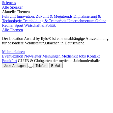
Sciences
Alle Speaker
Aktuelle Themen
Führung
Innovation, Zukunft & Megatrends
Digitalisierung &
Technologie
Teambildung & Teamarbeit
Unternehmertum
Online
Redner
Sport
Wirtschaft & Politik
Alle Themen
Der Location Award by fiylo® ist eine unabhängige Auszeichnung
für besondere Veranstaltungsflächen in Deutschland.
Mehr erfahren
Eventlexikon
Newsletter
Meinungen
Medienkit
Jobs
Kontakt
Frankfurt
CLUB & Clubgarten der myticket Jahrhunderthalle
Jetzt Anfragen
Telefon
E-Mail