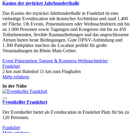
Kasino der myticket Jahrhunderthalle
Das Kasino der myticket Jahrhunderthalle in Frankfurt ist eine
vielseitige Eventlocation mit ikonischer Architektur und rund 1.400
m² Fläche. Ob Events, Präsentationen oder Weihnachtsfeiern mit bis
zu 1.000 Personen sowie Tagungen und Kongresse mit bis zu 450
Teilnehmenden, flexible Raumaufteilungen und das angeschlossene
Atrium bieten beste Bedingungen. Gute ÖPNV-Anbindung und
1.300 Parkplätze machen die Location perfekt für große
Veranstaltungen im Rhein Main Gebiet.
Event
Präsentation
Tagung & Kongress
Weihnachtsfeier
Frankfurt
2 km zum Bahnhof
11 km zum Flughafen
Mehr erfahren
In der Nähe
Eventkeller Frankfurt
I
Der Eventkeller bietet als Eventlocation in Frankfurt Platz für bis zu
I
120 Personen.
F
Frankfurt
F
Mehr erfahren
M