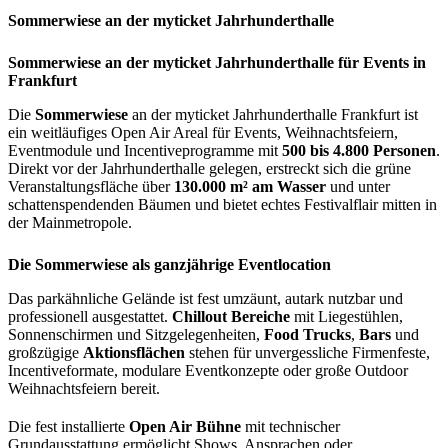
Sommerwiese an der myticket Jahrhunderthalle
Sommerwiese an der myticket Jahrhunderthalle für Events in
Frankfurt
Die
Sommerwiese
an der myticket Jahrhunderthalle Frankfurt ist
ein weitläufiges Open Air Areal für Events, Weihnachtsfeiern,
Eventmodule und Incentiveprogramme mit
500 bis 4.800 Personen
.
Direkt vor der Jahrhunderthalle gelegen, erstreckt sich die grüne
Veranstaltungsfläche über
130.000 m² am Wasser
und unter
schattenspendenden Bäumen und bietet echtes Festivalflair mitten in
der Mainmetropole.
Die Sommerwiese als ganzjährige Eventlocation
Das parkähnliche Gelände ist fest umzäunt, autark nutzbar und
professionell ausgestattet.
Chillout Bereiche
mit Liegestühlen,
Sonnenschirmen und Sitzgelegenheiten,
Food Trucks
,
Bars
und
großzügige
Aktionsflächen
stehen für unvergessliche Firmenfeste,
Incentiveformate, modulare Eventkonzepte oder große Outdoor
Weihnachtsfeiern bereit.
Die fest installierte
Open Air Bühne
mit technischer
Grundausstattung ermöglicht Shows, Ansprachen oder