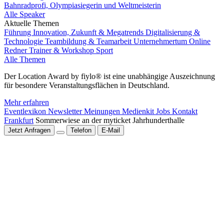
Bahnradprofi, Olympiasiegerin und Weltmeisterin
Alle Speaker
Aktuelle Themen
Führung
Innovation, Zukunft & Megatrends
Digitalisierung &
Technologie
Teambildung & Teamarbeit
Unternehmertum
Online
Redner
Trainer & Workshop
Sport
Alle Themen
Der Location Award by fiylo® ist eine unabhängige Auszeichnung
für besondere Veranstaltungsflächen in Deutschland.
Mehr erfahren
Eventlexikon
Newsletter
Meinungen
Medienkit
Jobs
Kontakt
Frankfurt
Sommerwiese an der myticket Jahrhunderthalle
Jetzt Anfragen
Telefon
E-Mail