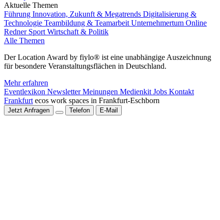
Aktuelle Themen
Führung
Innovation, Zukunft & Megatrends
Digitalisierung &
Technologie
Teambildung & Teamarbeit
Unternehmertum
Online
Redner
Sport
Wirtschaft & Politik
Alle Themen
Der Location Award by fiylo® ist eine unabhängige Auszeichnung
für besondere Veranstaltungsflächen in Deutschland.
Mehr erfahren
Eventlexikon
Newsletter
Meinungen
Medienkit
Jobs
Kontakt
Frankfurt
ecos work spaces in Frankfurt-Eschborn
Jetzt Anfragen
Telefon
E-Mail