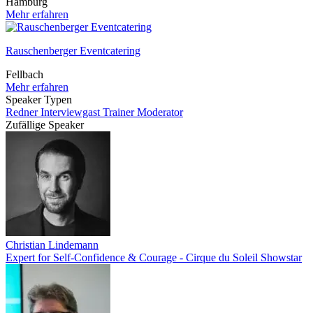
Hamburg
Mehr erfahren
Rauschenberger Eventcatering
Fellbach
Mehr erfahren
Speaker Typen
Redner
Interviewgast
Trainer
Moderator
Zufällige Speaker
Christian Lindemann
Expert for Self-Confidence & Courage - Cirque du Soleil Showstar