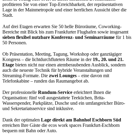
profitieren Sie von einer Top-Erreichbarkeit, der repräsentativen
Lage in der Mainmetropole und einer herrlichen Aussicht über die
Stadt.
Auf drei Etagen erwarten Sie 50 helle Büroräume, Coworking-
Bereiche mit Blick bis zum Frankfurter Flughafen sowie insgesamt
sieben flexibel nutzbare Konferenz- und Seminarräume
für 1 bis
50 Personen.
Ob Präsentation, Meeting, Tagung, Workshop oder ganztägiger
Kongress – die lichtdurchfluteten Räume in der
19., 20. und 21.
Etage
bieten nicht nur einen atemberaubenden Ausblick, sondern
auch die neueste Technik für hybride Veranstaltungen und
Streaming-Formate. Die
zwei Lounges
– eine davon mit
Telefonkabine – runden das Raumangebot ab.
Der professionelle
Rundum-Service
erleichtert Ihnen die
Organisation: fünf voll ausgestattete Teeküchen, Brita-
Wasserspender, Parkplätze, Dusche und ein umfangreicher Büro-
und Sekretariatsservice sind inklusive.
Dank der optimalen
Lage direkt am Bahnhof Eschborn Süd
erreichen Ihre Gäste die ecos work spaces Frankfurt-Eschborn
bequem mit Bahn oder Auto.