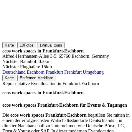
Karte
10
Fotos
1
Virtual tours
ecos work spaces in Frankfurt-Eschborn
Alfred-Herrhausen-Allee 3-5, 65760 Eschborn, Germany
Nächster Bahnhof:
0.3km
Nächster Flughafen:
15km
Deutschland
Eschborn
Frankfurt
Frankfurt Umgebung
Karte
Entfernen
Merkliste
Repräsentative Eventlocation in Frankfurt-Eschborn
ecos work spaces in Frankfurt-Eschborn
ecos work spaces Frankfurt-Eschborn für Events & Tagungen
Die
ecos work spaces Frankfurt-Eschborn
begrüßen Sie mitten in
einem der erfolgreichsten Wirtschaftsstandorte Deutschlands – in
direkter Nachbarschaft zu Unternehmen wie Deutsche Börse, LG,
Ernst & Young oder SAP. In dieser modernen Eventlocation