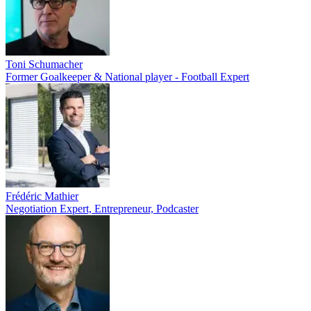
Toni Schumacher
Former Goalkeeper & National player - Football Expert
Frédéric Mathier
Negotiation Expert, Entrepreneur, Podcaster