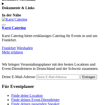
Dokumente & Links
In der Nähe
Karst Catering
Karst Catering bietet erstklassiges Catering für Events in und um
F
Frankfurt.
s
Frankfurt
Wiesbaden
F
Mehr erfahren
M
Wir bringen Veranstaltungsplaner mit den besten Locations und
Event-Dienstleistern in Deutschland und der Schweiz zusammen.
Deine E-Mail-Adresse
Eintragen
Für Eventplaner
Finde deine Location
Finde deinen Event-Dienstleister
Finde deinen passenden Speaker