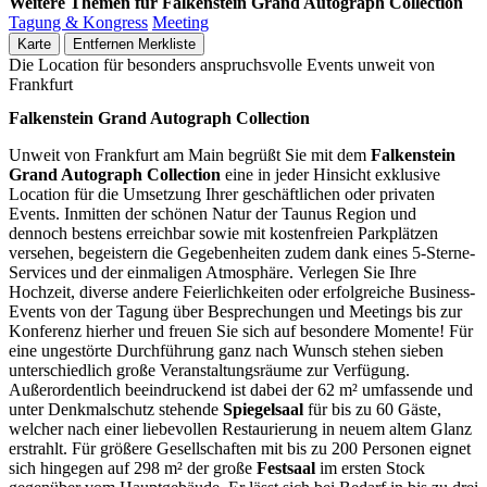
Weitere Themen für Falkenstein Grand Autograph Collection
Tagung & Kongress
Meeting
Karte
Entfernen
Merkliste
Die Location für besonders anspruchsvolle Events unweit von
Frankfurt
Falkenstein Grand Autograph Collection
Unweit von Frankfurt am Main begrüßt Sie mit dem
Falkenstein
Grand Autograph Collection
eine in jeder Hinsicht exklusive
Location für die Umsetzung Ihrer geschäftlichen oder privaten
Events. Inmitten der schönen Natur der Taunus Region und
dennoch bestens erreichbar sowie mit kostenfreien Parkplätzen
versehen, begeistern die Gegebenheiten zudem dank eines 5-Sterne-
Services und der einmaligen Atmosphäre. Verlegen Sie Ihre
Hochzeit, diverse andere Feierlichkeiten oder erfolgreiche Business-
Events von der Tagung über Besprechungen und Meetings bis zur
Konferenz hierher und freuen Sie sich auf besondere Momente! Für
eine ungestörte Durchführung ganz nach Wunsch stehen sieben
unterschiedlich große Veranstaltungsräume zur Verfügung.
Außerordentlich beeindruckend ist dabei der 62 m² umfassende und
unter Denkmalschutz stehende
Spiegelsaal
für bis zu 60 Gäste,
welcher nach einer liebevollen Restaurierung in neuem altem Glanz
erstrahlt. Für größere Gesellschaften mit bis zu 200 Personen eignet
sich hingegen auf 298 m² der große
Festsaal
im ersten Stock