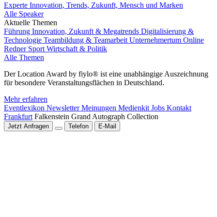
Experte Innovation, Trends, Zukunft, Mensch und Marken
Alle Speaker
Aktuelle Themen
Führung
Innovation, Zukunft & Megatrends
Digitalisierung &
Technologie
Teambildung & Teamarbeit
Unternehmertum
Online
Redner
Sport
Wirtschaft & Politik
Alle Themen
Der Location Award by fiylo® ist eine unabhängige Auszeichnung
für besondere Veranstaltungsflächen in Deutschland.
Mehr erfahren
Eventlexikon
Newsletter
Meinungen
Medienkit
Jobs
Kontakt
Frankfurt
Falkenstein Grand Autograph Collection
Jetzt Anfragen
Telefon
E-Mail