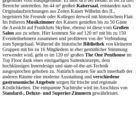
gegenüber vom Hauptgebäude. Er lässt sich bei Bedarf in bis zu drei
Bereiche unterteilen. Im 44 m² großen
Kaisersaal
, entstanden nach
Originalaufzeichnungen aus Zeiten Kaiser Wilhelm des II.,
begeistern Sie Freunde oder Kollegen derweil mit historischem Flair.
Im früheren
Musikzimmer
des Kaisers genießen bis zu 50 Gäste
die Aussicht auf Frankfurts Skyline, ebenso ist diese vom
Großen
Salon
aus zu sehen. Hier kommen Sie auf 120 m² mit bis zu 150
Eventteilnehmern zusammen und profitieren von der Verbindung
zum Spiegelsaal. Während die historische
Bibliothek
von kleineren
Gruppen mit bis zu 16 Mitgliedern in eher gemütlicher Stimmung
verwendet wird, geht es im 120 m² großen
The One Penthouse
im
Top Floor dank eines einzigartigen Suitenkonzepts, dem
hochklassigen Innendesign und state-of-the-art-Technik
ausgesprochen gehoben zu. Natürlich nutzen Sie auch innerhalb der
anderen Räume eine moderne Ausstattung und
verschiedene
gastronomische Angebote
sorgen für frische und regionale
Köstlichkeiten. Die entspannte Nachtruhe wird im Anschluss von
Standard-, Deluxe- und Superior-Zimmern
gewährleistet.