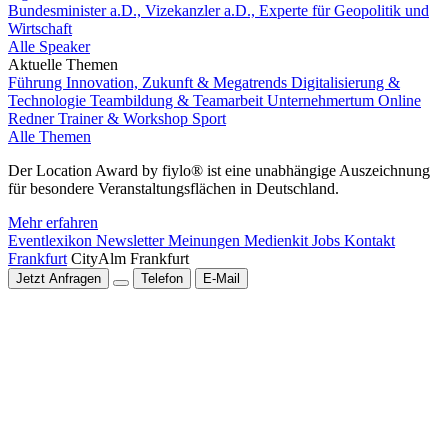
Bundesminister a.D., Vizekanzler a.D., Experte für Geopolitik und
Wirtschaft
Alle Speaker
Aktuelle Themen
Führung
Innovation, Zukunft & Megatrends
Digitalisierung &
Technologie
Teambildung & Teamarbeit
Unternehmertum
Online
Redner
Trainer & Workshop
Sport
Alle Themen
Der Location Award by fiylo® ist eine unabhängige Auszeichnung
für besondere Veranstaltungsflächen in Deutschland.
Mehr erfahren
Eventlexikon
Newsletter
Meinungen
Medienkit
Jobs
Kontakt
Frankfurt
CityAlm Frankfurt
Jetzt Anfragen
Telefon
E-Mail