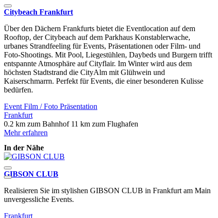
Citybeach Frankfurt
Über den Dächern Frankfurts bietet die Eventlocation auf dem
Rooftop, der Citybeach auf dem Parkhaus Konstablerwache,
urbanes Strandfeeling für Events, Präsentationen oder Film- und
Foto-Shootings. Mit Pool, Liegestühlen, Daybeds und Burgern trifft
entspannte Atmosphäre auf Cityflair. Im Winter wird aus dem
höchsten Stadtstrand die CityAlm mit Glühwein und
Kaiserschmarrn. Perfekt für Events, die einer besonderen Kulisse
bedürfen.
Event
Film / Foto
Präsentation
Frankfurt
0.2 km zum Bahnhof
11 km zum Flughafen
Mehr erfahren
In der Nähe
GIBSON CLUB
T
Realisieren Sie im stylishen GIBSON CLUB in Frankfurt am Main
T
unvergessliche Events.
G
Frankfurt
F