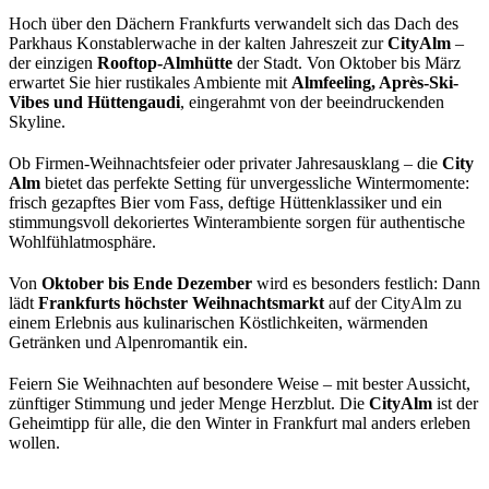
Hoch über den Dächern Frankfurts verwandelt sich das Dach des
Parkhaus Konstablerwache in der kalten Jahreszeit zur
CityAlm
–
der einzigen
Rooftop-Almhütte
der Stadt. Von Oktober bis März
erwartet Sie hier rustikales Ambiente mit
Almfeeling, Après-Ski-
Vibes und Hüttengaudi
, eingerahmt von der beeindruckenden
Skyline.
Ob Firmen-Weihnachtsfeier oder privater Jahresausklang – die
City
Alm
bietet das perfekte Setting für unvergessliche Wintermomente:
frisch gezapftes Bier vom Fass, deftige Hüttenklassiker und ein
stimmungsvoll dekoriertes Winterambiente sorgen für authentische
Wohlfühlatmosphäre.
Von
Oktober bis Ende Dezember
wird es besonders festlich: Dann
lädt
Frankfurts höchster Weihnachtsmarkt
auf der CityAlm zu
einem Erlebnis aus kulinarischen Köstlichkeiten, wärmenden
Getränken und Alpenromantik ein.
Feiern Sie Weihnachten auf besondere Weise – mit bester Aussicht,
zünftiger Stimmung und jeder Menge Herzblut. Die
CityAlm
ist der
Geheimtipp für alle, die den Winter in Frankfurt mal anders erleben
wollen.