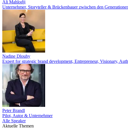
Ali Mahlodji
Unternehmer, Storyteller & Brückenbauer zwischen den Generatione
Nadine Dlouhy
Expert for strategic brand development, Entrepreneur, Visionary, Aut
Peter Brandl
Pilot, Autor & Unternehmer
Alle Speaker
Aktuelle Themen