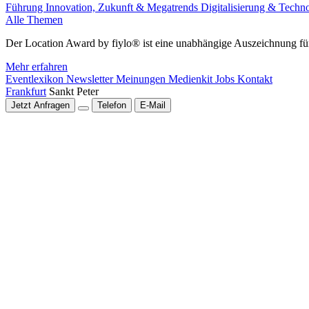
Führung
Innovation, Zukunft & Megatrends
Digitalisierung & Techn
Alle Themen
Der Location Award by fiylo® ist eine unabhängige Auszeichnung für
Mehr erfahren
Eventlexikon
Newsletter
Meinungen
Medienkit
Jobs
Kontakt
Frankfurt
Sankt Peter
Jetzt Anfragen
Telefon
E-Mail