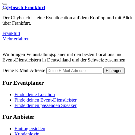
Citybeach Frankfurt
C
Der Citybeach ist eine Eventlocation auf dem Rooftop und mit Blick
D
über Frankfurt.
W
Frankfurt
F
Mehr erfahren
M
Wir bringen Veranstaltungsplaner mit den besten Locations und
Event-Dienstleistern in Deutschland und der Schweiz zusammen.
Deine E-Mail-Adresse
Eintragen
Für Eventplaner
Finde deine Location
Finde deinen Event-Dienstleister
Finde deinen passenden Speaker
Für Anbieter
Eintrag erstellen
Kundenlogin