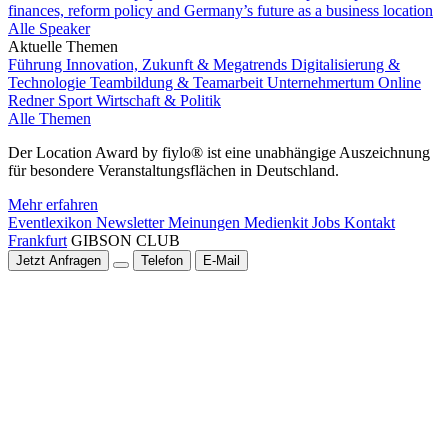
finances, reform policy and Germany’s future as a business location
Alle Speaker
Aktuelle Themen
Führung
Innovation, Zukunft & Megatrends
Digitalisierung &
Technologie
Teambildung & Teamarbeit
Unternehmertum
Online
Redner
Sport
Wirtschaft & Politik
Alle Themen
Der Location Award by fiylo® ist eine unabhängige Auszeichnung
für besondere Veranstaltungsflächen in Deutschland.
Mehr erfahren
Eventlexikon
Newsletter
Meinungen
Medienkit
Jobs
Kontakt
Frankfurt
GIBSON CLUB
Jetzt Anfragen
Telefon
E-Mail