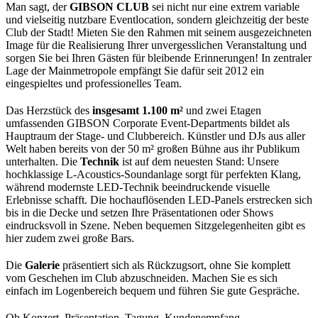
Man sagt, der
GIBSON CLUB
sei nicht nur eine extrem variable
und vielseitig nutzbare Eventlocation, sondern gleichzeitig der beste
Club der Stadt! Mieten Sie den Rahmen mit seinem ausgezeichneten
Image für die Realisierung Ihrer unvergesslichen Veranstaltung und
sorgen Sie bei Ihren Gästen für bleibende Erinnerungen! In zentraler
Lage der Mainmetropole empfängt Sie dafür seit 2012 ein
eingespieltes und professionelles Team.
Das Herzstück des
insgesamt 1.100 m²
und zwei Etagen
umfassenden GIBSON Corporate Event-Departments bildet als
Hauptraum der Stage- und Clubbereich. Künstler und DJs aus aller
Welt haben bereits von der 50 m² großen Bühne aus ihr Publikum
unterhalten. Die
Technik
ist auf dem neuesten Stand: Unsere
hochklassige L-Acoustics-Soundanlage sorgt für perfekten Klang,
während modernste LED-Technik beeindruckende visuelle
Erlebnisse schafft. Die hochauflösenden LED-Panels erstrecken sich
bis in die Decke und setzen Ihre Präsentationen oder Shows
eindrucksvoll in Szene. Neben bequemen Sitzgelegenheiten gibt es
hier zudem zwei große Bars.
Die
Galerie
präsentiert sich als Rückzugsort, ohne Sie komplett
vom Geschehen im Club abzuschneiden. Machen Sie es sich
einfach im Logenbereich bequem und führen Sie gute Gespräche.
Ob Konzert, Präsentation, Tagung, Kundenempfang,