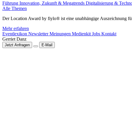
Führung
Innovation, Zukunft & Megatrends
Digitalisierung & Techn
Alle Themen
Der Location Award by fiylo® ist eine unabhängige Auszeichnung für
Mehr erfahren
Eventlexikon
Newsletter
Meinungen
Medienkit
Jobs
Kontakt
Gerriet Danz
Jetzt Anfragen
E-Mail