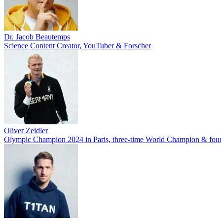
Dr. Jacob Beautemps
Science Content Creator, YouTuber & Forscher
Oliver Zeidler
Olympic Champion 2024 in Paris, three-time World Champion & fo