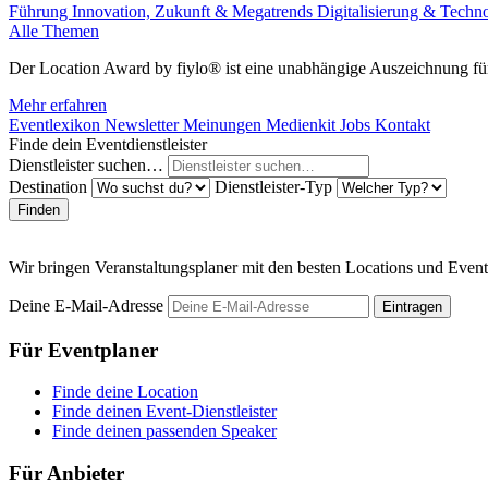
Führung
Innovation, Zukunft & Megatrends
Digitalisierung & Techn
Alle Themen
Der Location Award by fiylo® ist eine unabhängige Auszeichnung für
Mehr erfahren
Eventlexikon
Newsletter
Meinungen
Medienkit
Jobs
Kontakt
Finde dein Eventdienstleister
Dienstleister suchen…
Destination
Dienstleister-Typ
Finden
Wir bringen Veranstaltungsplaner mit den besten Locations und Even
Deine E-Mail-Adresse
Eintragen
Für Eventplaner
Finde deine Location
Finde deinen Event-Dienstleister
Finde deinen passenden Speaker
Für Anbieter