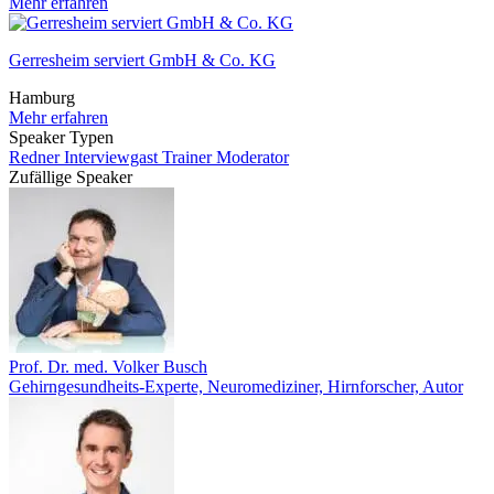
Mehr erfahren
Gerresheim serviert GmbH & Co. KG
Hamburg
Mehr erfahren
Speaker Typen
Redner
Interviewgast
Trainer
Moderator
Zufällige Speaker
Prof. Dr. med. Volker Busch
Gehirngesundheits-Experte, Neuromediziner, Hirnforscher, Autor