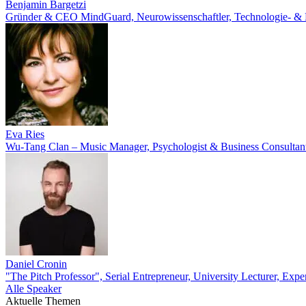
Benjamin Bargetzi
Gründer & CEO MindGuard, Neurowissenschaftler, Technologie- & KI
Eva Ries
Wu-Tang Clan – Music Manager, Psychologist & Business Consultan
Daniel Cronin
"The Pitch Professor", Serial Entrepreneur, University Lecturer, Exper
Alle Speaker
Aktuelle Themen