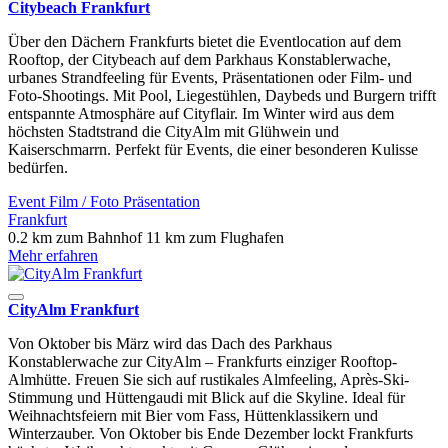
Citybeach Frankfurt
Über den Dächern Frankfurts bietet die Eventlocation auf dem
Rooftop, der Citybeach auf dem Parkhaus Konstablerwache,
urbanes Strandfeeling für Events, Präsentationen oder Film- und
Foto-Shootings. Mit Pool, Liegestühlen, Daybeds und Burgern trifft
entspannte Atmosphäre auf Cityflair. Im Winter wird aus dem
höchsten Stadtstrand die CityAlm mit Glühwein und
Kaiserschmarrn. Perfekt für Events, die einer besonderen Kulisse
bedürfen.
Event
Film / Foto
Präsentation
Frankfurt
0.2 km zum Bahnhof
11 km zum Flughafen
Mehr erfahren
CityAlm Frankfurt
Von Oktober bis März wird das Dach des Parkhaus
Konstablerwache zur CityAlm – Frankfurts einziger Rooftop-
Almhütte. Freuen Sie sich auf rustikales Almfeeling, Après-Ski-
Stimmung und Hüttengaudi mit Blick auf die Skyline. Ideal für
Weihnachtsfeiern mit Bier vom Fass, Hüttenklassikern und
Winterzauber. Von Oktober bis Ende Dezember lockt Frankfurts