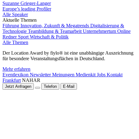
Suzanne Grieger-Langer
Europe’s leading Profiler
Alle Speaker
Aktuelle Themen
Führung
Innovation, Zukunft & Megatrends
Digitalisierung &
Technologie
Teambildung & Teamarbeit
Unternehmertum
Online
Redner
Sport
Wirtschaft & Politik
Alle Themen
Der Location Award by fiylo® ist eine unabhängige Auszeichnung
für besondere Veranstaltungsflächen in Deutschland.
Mehr erfahren
Eventlexikon
Newsletter
Meinungen
Medienkit
Jobs
Kontakt
Frankfurt
NAHAR
Jetzt Anfragen
Telefon
E-Mail