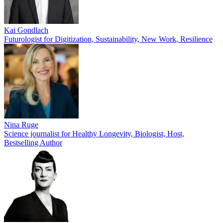
Kai Gondlach
Futurologist for Digitization, Sustainability, New Work, Resilience
Nina Ruge
Science journalist for Healthy Longevity, Biologist, Host,
Bestselling Author