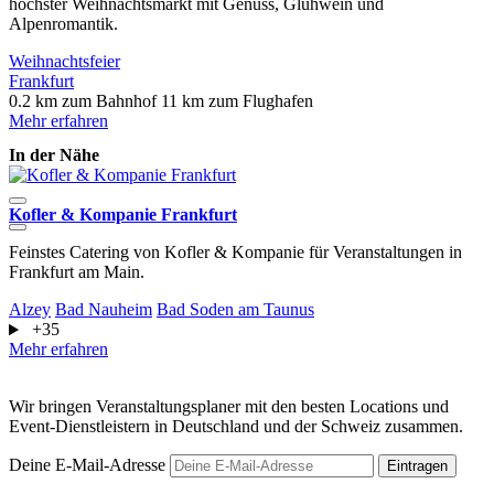
höchster Weihnachtsmarkt mit Genuss, Glühwein und
Alpenromantik.
Weihnachtsfeier
Frankfurt
0.2 km zum Bahnhof
11 km zum Flughafen
Mehr erfahren
In der Nähe
Kofler & Kompanie Frankfurt
U
Feinstes Catering von Kofler & Kompanie für Veranstaltungen in
D
Frankfurt am Main.
D
Alzey
Bad Nauheim
Bad Soden am Taunus
F
+35
M
Mehr erfahren
Wir bringen Veranstaltungsplaner mit den besten Locations und
Event-Dienstleistern in Deutschland und der Schweiz zusammen.
Deine E-Mail-Adresse
Eintragen