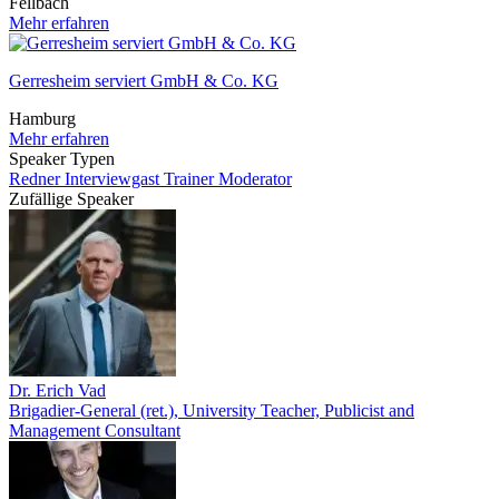
Fellbach
Mehr erfahren
Gerresheim serviert GmbH & Co. KG
Hamburg
Mehr erfahren
Speaker Typen
Redner
Interviewgast
Trainer
Moderator
Zufällige Speaker
Dr. Erich Vad
Brigadier-General (ret.), University Teacher, Publicist and
Management Consultant