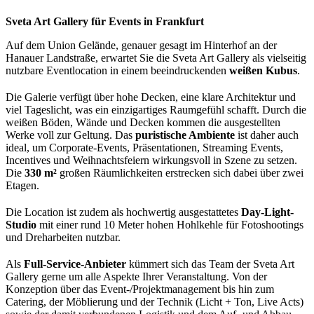
Sveta Art Gallery für Events in Frankfurt
Auf dem Union Gelände, genauer gesagt im Hinterhof an der
Hanauer Landstraße, erwartet Sie die Sveta Art Gallery als vielseitig
nutzbare Eventlocation in einem beeindruckenden
weißen Kubus
.
Die Galerie verfügt über hohe Decken, eine klare Architektur und
viel Tageslicht, was ein einzigartiges Raumgefühl schafft. Durch die
weißen Böden, Wände und Decken kommen die ausgestellten
Werke voll zur Geltung. Das
puristische Ambiente
ist daher auch
ideal, um Corporate-Events, Präsentationen, Streaming Events,
Incentives und Weihnachtsfeiern wirkungsvoll in Szene zu setzen.
Die
330 m²
großen Räumlichkeiten erstrecken sich dabei über zwei
Etagen.
Die Location ist zudem als hochwertig ausgestattetes
Day-Light-
Studio
mit einer rund 10 Meter hohen Hohlkehle für Fotoshootings
und Dreharbeiten nutzbar.
Als
Full-Service-Anbieter
kümmert sich das Team der Sveta Art
Gallery gerne um alle Aspekte Ihrer Veranstaltung. Von der
Konzeption über das Event-/Projektmanagement bis hin zum
Catering, der Möblierung und der Technik (Licht + Ton, Live Acts)