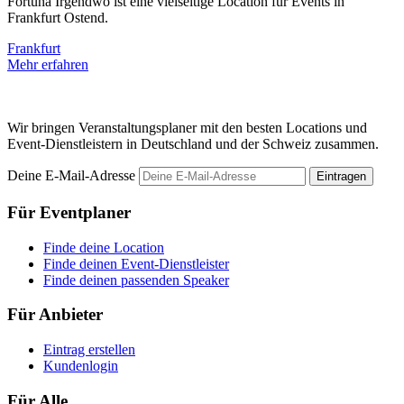
Fortuna Irgendwo ist eine vielseitige Location für Events in
D
Frankfurt Ostend.
E
Frankfurt
F
Mehr erfahren
M
Wir bringen Veranstaltungsplaner mit den besten Locations und
Event-Dienstleistern in Deutschland und der Schweiz zusammen.
Deine E-Mail-Adresse
Eintragen
Für Eventplaner
Finde deine Location
Finde deinen Event-Dienstleister
Finde deinen passenden Speaker
Für Anbieter
Eintrag erstellen
Kundenlogin
Für Alle