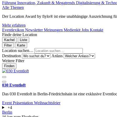
Führung
Innovation, Zukunft & Megatrends
Digitalisierung & Techn
Alle Themen
Der Location Award by fiylo® ist eine unabhängige Auszeichnung für
Mehr erfahren
Eventlexikon
Newsletter
Meinungen
Medienkit
Jobs
Kontakt
Finde deine Location
Kachel
Liste
Filter
Karte
Location suchen…
Destination
Anlass
Weitere Filter
Finden
030 Eventloft
Das 030 Eventloft in Berlin-Friedrichshain ist eine exklusive Eventloc
Event
Präsentation
Weihnachtsfeier
+4
Berlin
16 km zum Flughafen