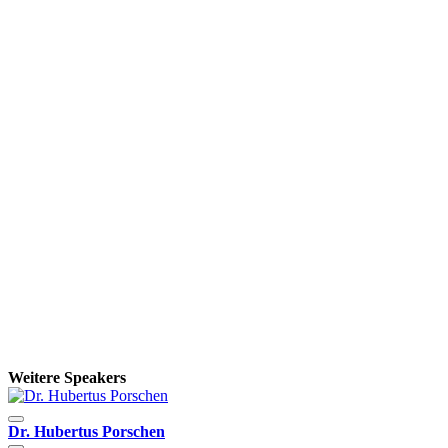
Weitere Speakers
Dr. Hubertus Porschen
S