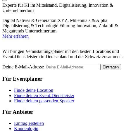
Experte für KI im Mittelstand, Digitalisierung, Innovation &
E
Unternehmertum
O
Digital Natives & Generation XYZ, Millennials & Alpha
M
Digitalisierung & Technologie
Führung
Innovation, Zukunft &
Megatrends
Unternehmertum
Mehr erfahren
Wir bringen Veranstaltungsplaner mit den besten Locations und
Event-Dienstleistern in Deutschland und der Schweiz zusammen.
Deine E-Mail-Adresse
Eintragen
Für Eventplaner
Finde deine Location
Finde deinen Event-Dienstleister
Finde deinen passenden Speaker
Für Anbieter
Eintrag erstellen
Kundenlogin