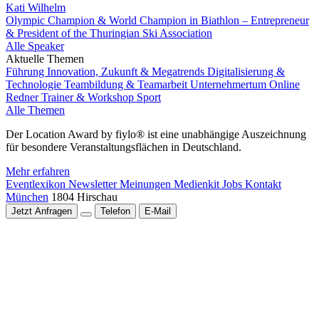
Kati Wilhelm
Olympic Champion & World Champion in Biathlon – Entrepreneur
& President of the Thuringian Ski Association
Alle Speaker
Aktuelle Themen
Führung
Innovation, Zukunft & Megatrends
Digitalisierung &
Technologie
Teambildung & Teamarbeit
Unternehmertum
Online
Redner
Trainer & Workshop
Sport
Alle Themen
Der Location Award by fiylo® ist eine unabhängige Auszeichnung
für besondere Veranstaltungsflächen in Deutschland.
Mehr erfahren
Eventlexikon
Newsletter
Meinungen
Medienkit
Jobs
Kontakt
München
1804 Hirschau
Jetzt Anfragen
Telefon
E-Mail