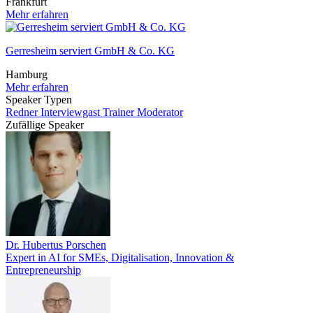
Frankfurt
Mehr erfahren
Gerresheim serviert GmbH & Co. KG
Hamburg
Mehr erfahren
Speaker Typen
Redner
Interviewgast
Trainer
Moderator
Zufällige Speaker
Dr. Hubertus Porschen
Expert in AI for SMEs, Digitalisation, Innovation &
Entrepreneurship