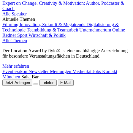
Expert on Change, Creativity & Motivation; Author, Podcaster &
Coach
Alle Speaker
Aktuelle Themen
Führung
Innovation, Zukunft & Megatrends
Digitalisierung &
Technologie
Teambildung & Teamarbeit
Unternehmertum
Online
Redner
Sport
Wirtschaft & Politik
Alle Themen
Der Location Award by fiylo® ist eine unabhängige Auszeichnung
für besondere Veranstaltungsflächen in Deutschland.
Mehr erfahren
Eventlexikon
Newsletter
Meinungen
Medienkit
Jobs
Kontakt
München
Salta Bar
Jetzt Anfragen
Telefon
E-Mail