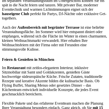
Im separaten Veranstaltungsraum im Untergeschoss können Sie bis
spät in die Nacht feiern und tanzen. Mit privater Bar, moderner
Eventtechnik und warmen Lichtstimmungen eignet sich der
hauseigene Club
perfekt für Partys, DJ-Nächte oder exklusive Get-
togethers.
Auch der
Außenbereich mit begrünter Terrasse
ist eine beliebte
Veranstaltungsfläche. Im Sommer wird hier entspannt diniert oder
empfangen, während sich die Fläche im Winter in einen charmanten,
kleinen Weihnachtsmarkt verwandelt. Hier erhalten Ihre
Weihnachtsfeiern mit der Firma oder mit Freunden eine
stimmungsvolle Kulisse.
Feiern & Genießen in München
Im
Restaurant
mit zeitlos-elegantem Interieur, inklusive
Sitzmobiliar mit Samt und Goldakzenten, genießen Gäste
hochwertige südeuropäische Küche. Frische Zutaten, traditionelle
Rezepte und kreative Akzente bilden die kulinarische Basis. Ob
Flying Buffet, Sharing Menus oder gesetztes Dinner – das
Küchenteam entwickelt individuelle Konzepte, die jedes Event
geschmacklich bereichern.
Flexible Pakete und das erfahrene Eventteam machen die Planung
Ihrer Veranstaltung besonders einfach. Ganz gleich, ob Sie
mit 15