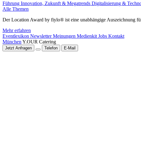
Führung
Innovation, Zukunft & Megatrends
Digitalisierung & Techn
Alle Themen
Der Location Award by fiylo® ist eine unabhängige Auszeichnung für
Mehr erfahren
Eventlexikon
Newsletter
Meinungen
Medienkit
Jobs
Kontakt
München
Y.OUR Catering
Jetzt Anfragen
Telefon
E-Mail