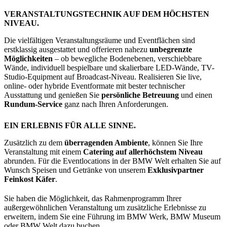
VERANSTALTUNGSTECHNIK AUF DEM HÖCHSTEN
NIVEAU.
Die vielfältigen Veranstaltungsräume und Eventflächen sind
erstklassig ausgestattet und offerieren nahezu
unbegrenzte
Möglichkeiten
– ob bewegliche Bodenebenen, verschiebbare
Wände, individuell bespielbare und skalierbare LED-Wände, TV-
Studio-Equipment auf Broadcast-Niveau. Realisieren Sie live,
online- oder hybride Eventformate mit bester technischer
Ausstattung und genießen Sie
persönliche Betreuung
und einen
Rundum-Service
ganz nach Ihren Anforderungen.
EIN ERLEBNIS FÜR ALLE SINNE.
Zusätzlich zu dem
überragenden Ambiente
, können Sie Ihre
Veranstaltung mit einem
Catering auf allerhöchstem Niveau
abrunden. Für die Eventlocations in der BMW Welt erhalten Sie auf
Wunsch Speisen und Getränke von unserem
Exklusivpartner
Feinkost Käfer
.
Sie haben die Möglichkeit, das Rahmenprogramm Ihrer
außergewöhnlichen Veranstaltung um zusätzliche Erlebnisse zu
erweitern, indem Sie eine Führung im BMW Werk, BMW Museum
oder BMW Welt dazu buchen.