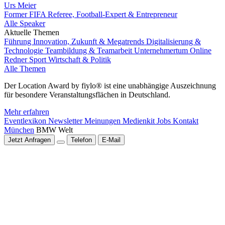
Urs Meier
Former FIFA Referee, Football-Expert & Entrepreneur
Alle Speaker
Aktuelle Themen
Führung
Innovation, Zukunft & Megatrends
Digitalisierung &
Technologie
Teambildung & Teamarbeit
Unternehmertum
Online
Redner
Sport
Wirtschaft & Politik
Alle Themen
Der Location Award by fiylo® ist eine unabhängige Auszeichnung
für besondere Veranstaltungsflächen in Deutschland.
Mehr erfahren
Eventlexikon
Newsletter
Meinungen
Medienkit
Jobs
Kontakt
München
BMW Welt
Jetzt Anfragen
Telefon
E-Mail