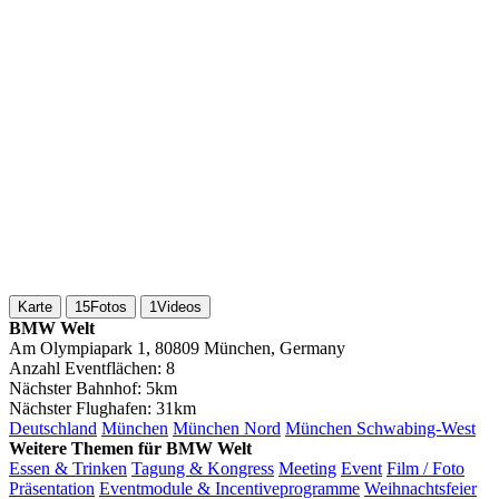
Karte
15
Fotos
1
Videos
BMW Welt
Am Olympiapark 1, 80809 München, Germany
Anzahl Eventflächen:
8
Nächster Bahnhof:
5km
Nächster Flughafen:
31km
Deutschland
München
München Nord
München Schwabing-West
Weitere Themen für BMW Welt
Essen & Trinken
Tagung & Kongress
Meeting
Event
Film / Foto
Präsentation
Eventmodule & Incentiveprogramme
Weihnachtsfeier