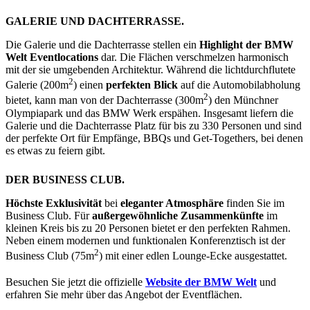
GALERIE UND DACHTERRASSE.
Die Galerie und die Dachterrasse stellen ein
Highlight der BMW
Welt Eventlocations
dar. Die Flächen verschmelzen harmonisch
mit der sie umgebenden Architektur. Während die lichtdurchflutete
2
Galerie (200m
) einen
perfekten Blick
auf die Automobilabholung
2
bietet, kann man von der Dachterrasse (300m
) den Münchner
Olympiapark und das BMW Werk erspähen. Insgesamt liefern die
Galerie und die Dachterrasse Platz für bis zu 330 Personen und sind
der perfekte Ort für Empfänge, BBQs und Get-Togethers, bei denen
es etwas zu feiern gibt.
DER BUSINESS CLUB.
Höchste Exklusivität
bei
eleganter Atmosphäre
finden Sie im
Business Club. Für
außergewöhnliche Zusammenkünfte
im
kleinen Kreis bis zu 20 Personen bietet er den perfekten Rahmen.
Neben einem modernen und funktionalen Konferenztisch ist der
2
Business Club (75m
) mit einer edlen Lounge-Ecke ausgestattet.
Besuchen Sie jetzt die offizielle
Website der BMW Welt
und
erfahren Sie mehr über das Angebot der Eventflächen.