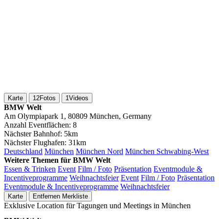
Karte
12
Fotos
1
Videos
BMW Welt
Am Olympiapark 1, 80809 München, Germany
Anzahl Eventflächen:
8
Nächster Bahnhof:
5km
Nächster Flughafen:
31km
Deutschland
München
München Nord
München Schwabing-West
Weitere Themen für BMW Welt
Essen & Trinken
Event
Film / Foto
Präsentation
Eventmodule &
Incentiveprogramme
Weihnachtsfeier
Event
Film / Foto
Präsentation
Eventmodule & Incentiveprogramme
Weihnachtsfeier
Karte
Entfernen
Merkliste
Exklusive Location für Tagungen und Meetings in München