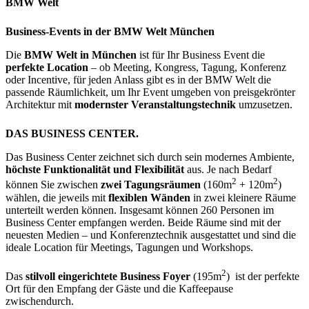
BMW Welt
Business-Events in der BMW Welt München
Die
BMW Welt in München
ist für Ihr Business Event die
perfekte Location
– ob Meeting, Kongress, Tagung, Konferenz
oder Incentive, für jeden Anlass gibt es in der BMW Welt die
passende Räumlichkeit, um Ihr Event umgeben von preisgekrönter
Architektur mit
modernster Veranstaltungstechnik
umzusetzen.
DAS BUSINESS CENTER.
Das Business Center zeichnet sich durch sein modernes Ambiente,
höchste Funktionalität und Flexibilität
aus. Je nach Bedarf
2
2
können Sie zwischen
zwei Tagungsräumen
(160m
+ 120m
)
wählen, die jeweils mit
flexiblen Wänden
in zwei kleinere Räume
unterteilt werden können. Insgesamt können 260 Personen im
Business Center empfangen werden. Beide Räume sind mit der
neuesten Medien – und Konferenztechnik ausgestattet und sind die
ideale Location für Meetings, Tagungen und Workshops.
2
Das
stilvoll eingerichtete Business Foyer
(195m
) ist der perfekte
Ort für den Empfang der Gäste und die Kaffeepause
zwischendurch.