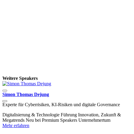
Weitere Speakers
Simon Thomas Dejung
Y
Experte für Cyberrisiken, KI-Risiken und digitale Governance
C
B
Digitalisierung & Technologie
Führung
Innovation, Zukunft &
Megatrends
Neu bei Premium Speakers
Unternehmertum
D
Mehr erfahren
D
M