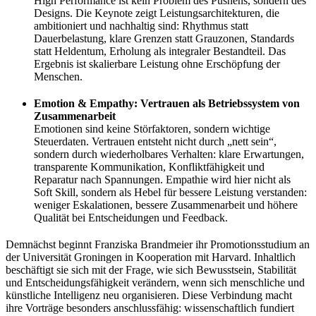
High Performance ist kein Problem des Pushens, sondern des
Designs. Die Keynote zeigt Leistungsarchitekturen, die
ambitioniert und nachhaltig sind: Rhythmus statt
Dauerbelastung, klare Grenzen statt Grauzonen, Standards
statt Heldentum, Erholung als integraler Bestandteil. Das
Ergebnis ist skalierbare Leistung ohne Erschöpfung der
Menschen.
Emotion & Empathy: Vertrauen als Betriebssystem von
Zusammenarbeit
Emotionen sind keine Störfaktoren, sondern wichtige
Steuerdaten. Vertrauen entsteht nicht durch „nett sein“,
sondern durch wiederholbares Verhalten: klare Erwartungen,
transparente Kommunikation, Konfliktfähigkeit und
Reparatur nach Spannungen. Empathie wird hier nicht als
Soft Skill, sondern als Hebel für bessere Leistung verstanden:
weniger Eskalationen, bessere Zusammenarbeit und höhere
Qualität bei Entscheidungen und Feedback.
Demnächst beginnt Franziska Brandmeier ihr Promotionsstudium an
der Universität Groningen in Kooperation mit Harvard. Inhaltlich
beschäftigt sie sich mit der Frage, wie sich Bewusstsein, Stabilität
und Entscheidungsfähigkeit verändern, wenn sich menschliche und
künstliche Intelligenz neu organisieren. Diese Verbindung macht
ihre Vorträge besonders anschlussfähig: wissenschaftlich fundiert