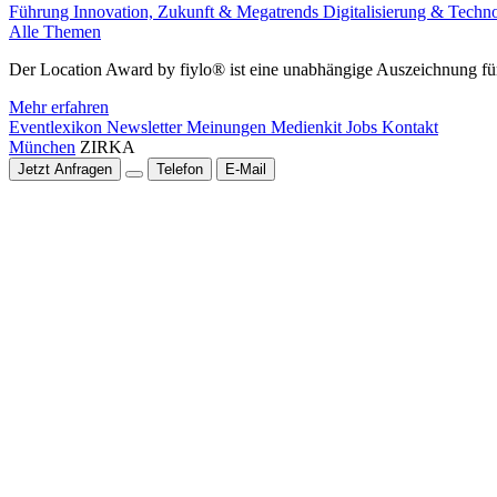
Führung
Innovation, Zukunft & Megatrends
Digitalisierung & Techn
Alle Themen
Der Location Award by fiylo® ist eine unabhängige Auszeichnung für
Mehr erfahren
Eventlexikon
Newsletter
Meinungen
Medienkit
Jobs
Kontakt
München
ZIRKA
Jetzt Anfragen
Telefon
E-Mail