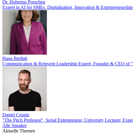
Dr. Hubertus Porschen
Expert in AI for SMEs, Digitalisation, Innovation & Entrepreneurship
Hana Brellah
Communication & Reinvent Leadership Expert, Founder & CEO of "
Daniel Cronin
"The Pitch Professor", Serial Entrepreneur, University Lecturer, Exper
Alle Speaker
Aktuelle Themen