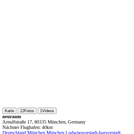
Karte
12
Fotos
1
Videos
neuraum
Arnulfstraße 17, 80335 München, Germany
Nächster Flughafen:
40km
Deutschland
München
München Ludwigsvorstadt-Isarvorstadt