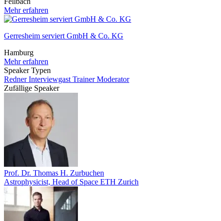
Fellbach
Mehr erfahren
Gerresheim serviert GmbH & Co. KG
Hamburg
Mehr erfahren
Speaker Typen
Redner
Interviewgast
Trainer
Moderator
Zufällige Speaker
Prof. Dr. Thomas H. Zurbuchen
Astrophysicist, Head of Space ETH Zurich