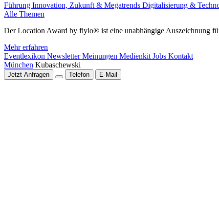
Führung
Innovation, Zukunft & Megatrends
Digitalisierung & Techn
Alle Themen
Der Location Award by fiylo® ist eine unabhängige Auszeichnung für
Mehr erfahren
Eventlexikon
Newsletter
Meinungen
Medienkit
Jobs
Kontakt
München
Kubaschewski
Jetzt Anfragen
Telefon
E-Mail