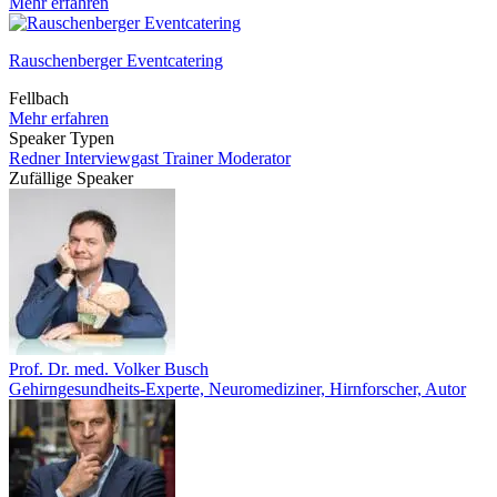
Mehr erfahren
Rauschenberger Eventcatering
Fellbach
Mehr erfahren
Speaker Typen
Redner
Interviewgast
Trainer
Moderator
Zufällige Speaker
Prof. Dr. med. Volker Busch
Gehirngesundheits-Experte, Neuromediziner, Hirnforscher, Autor