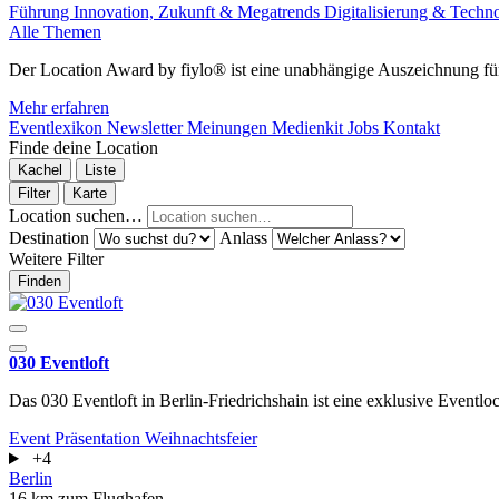
Führung
Innovation, Zukunft & Megatrends
Digitalisierung & Techn
Alle Themen
Der Location Award by fiylo® ist eine unabhängige Auszeichnung für
Mehr erfahren
Eventlexikon
Newsletter
Meinungen
Medienkit
Jobs
Kontakt
Finde deine Location
Kachel
Liste
Filter
Karte
Location suchen…
Destination
Anlass
Weitere Filter
Finden
030 Eventloft
Das 030 Eventloft in Berlin-Friedrichshain ist eine exklusive Eventloc
Event
Präsentation
Weihnachtsfeier
+4
Berlin
16 km zum Flughafen