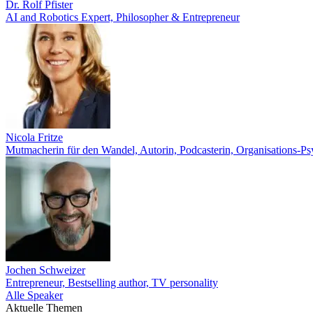
Dr. Rolf Pfister
AI and Robotics Expert, Philosopher & Entrepreneur
Nicola Fritze
Mutmacherin für den Wandel, Autorin, Podcasterin, Organisations-P
Jochen Schweizer
Entrepreneur, Bestselling author, TV personality
Alle Speaker
Aktuelle Themen