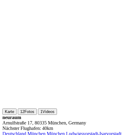
Karte
12
Fotos
1
Videos
neuraum
Arnulfstraße 17, 80335 München, Germany
Nächster Flughafen:
40km
Deutschland
München
München Ludwigsvorstadt-Isarvorstadt