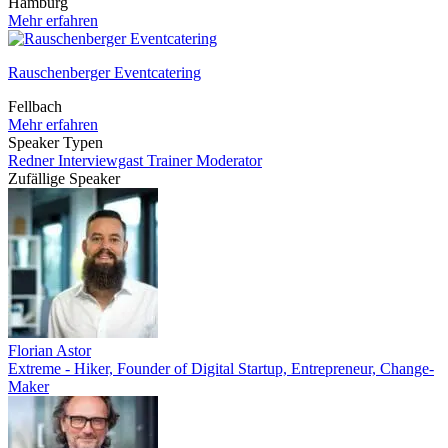
Hamburg
Mehr erfahren
Rauschenberger Eventcatering
Fellbach
Mehr erfahren
Speaker Typen
Redner
Interviewgast
Trainer
Moderator
Zufällige Speaker
Florian Astor
Extreme - Hiker, Founder of Digital Startup, Entrepreneur, Change-
Maker