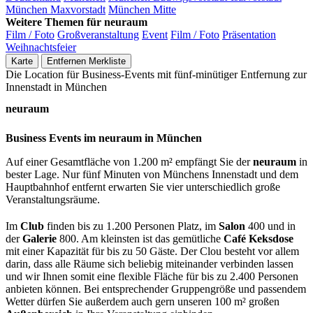
München Maxvorstadt
München Mitte
Weitere Themen für neuraum
Film / Foto
Großveranstaltung
Event
Film / Foto
Präsentation
Weihnachtsfeier
Karte
Entfernen
Merkliste
Die Location für Business-Events mit fünf-minütiger Entfernung zur
Innenstadt in München
neuraum
Business Events im neuraum in München
Auf einer Gesamtfläche von 1.200 m² empfängt Sie der
neuraum
in
bester Lage. Nur fünf Minuten von Münchens Innenstadt und dem
Hauptbahnhof entfernt erwarten Sie vier unterschiedlich große
Veranstaltungsräume.
Im
Club
finden bis zu 1.200 Personen Platz, im
Salon
400 und in
der
Galerie
800. Am kleinsten ist das gemütliche
Café Keksdose
mit einer Kapazität für bis zu 50 Gäste. Der Clou besteht vor allem
darin, dass alle Räume sich beliebig miteinander verbinden lassen
und wir Ihnen somit eine flexible Fläche für bis zu 2.400 Personen
anbieten können. Bei entsprechender Gruppengröße und passendem
Wetter dürfen Sie außerdem auch gern unseren 100 m² großen