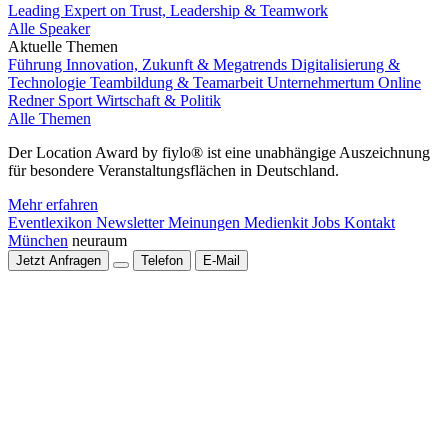
Leading Expert on Trust, Leadership & Teamwork
Alle Speaker
Aktuelle Themen
Führung
Innovation, Zukunft & Megatrends
Digitalisierung &
Technologie
Teambildung & Teamarbeit
Unternehmertum
Online
Redner
Sport
Wirtschaft & Politik
Alle Themen
Der Location Award by fiylo® ist eine unabhängige Auszeichnung
für besondere Veranstaltungsflächen in Deutschland.
Mehr erfahren
Eventlexikon
Newsletter
Meinungen
Medienkit
Jobs
Kontakt
München
neuraum
Jetzt Anfragen
Telefon
E-Mail